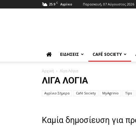
C
25.9
Παρασκευή, 07 Αύγουστος 2026
Αγρίνιο
ΕΙΔΉΣΕΙΣ
CAFÉ SOCIETY
Αρχική
Λίγα Λόγια
ΛΊΓΑ ΛΌΓΙΑ
Aγρίνιο Σήμερα
Café Society
MyAgrinio
Tips
Καμία δημοσίευση για π