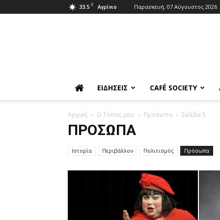
C
33.5
Παρασκευή, 07 Αύγουστος 2026
Αγρίνιο
ΕΙΔΉΣΕΙΣ
CAFÉ SOCIETY
Αρχική
Ο Τόπος μου
Πρόσωπα
Σελίδα 5
ΠΡΌΣΩΠΑ
Ιστορία
Περιβάλλον
Πολιτισμός
Πρόσωπα