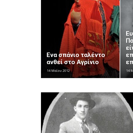
Ευ
Πα
εί
Ενα σπάνιο ταλέντο
επ
ανθεί στο Αγρίνιο
επ
14 Μαΐου 2012
14 