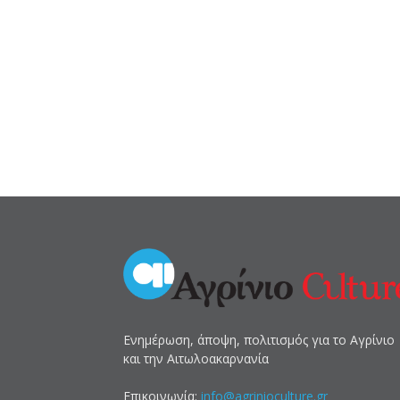
Ενημέρωση, άποψη, πολιτισμός για το Αγρίνιο
και την Αιτωλοακαρνανία
Επικοινωνία:
info@agrinioculture.gr