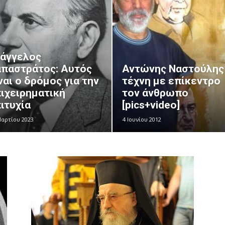
άγγελος
παστράτος: Αυτός
Αντώνης Ναστούλης 
ναι ο δρόμος για την
τέχνη με επίκεντρο
ιχειρηματική
τον άνθρωπο
ιτυχία
[pics+video]
Μαρτίου 2023
4 Ιουνίου 2012