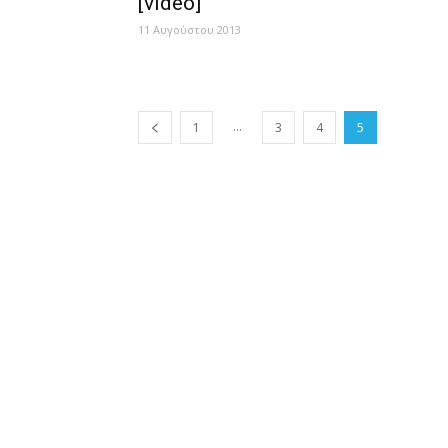
[video]
11 Αυγούστου 2013
...
1
3
4
5