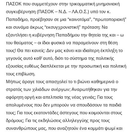
ΠΑΣΟΚ που συμμετέχουν στην τρικομματική μνημονιακή
συγκυβέρνηση (ΠΑΣΟΚ – Ν.Δ. – ΛΑ.Ο.Σ.) υπό τον κ.
Παπαδήμο, προέβησαν σε μια “καινοτόμα”, “πρωτοποριακή”
και συνάμα άκρως “εκσυγχρονιστική” πρόταση: Να
εξαντλήσει η κυβέρνηση Παπαδήμου την θητεία της και – ω
του θαύματος – οι ίδιοι φυσικά να παραμείνουν στη θέση
τους! Θα πει κανείς: Δεν μας κάνει και ιδιαίτερη έκπληξη το
γεγονός αυτό καθ’ αυτό, διότι το σύστημα της πολιτικής
εξουσίας ευθέως διαπλέκεται με την προσωπική και πολιτική
τους επιβίωση.
Μήπως άραγε τους απασχολεί το τι βιώνει καθημερινά ο
στρατός των χιλιάδων ανέργων; Αναρωτήθηκαν για την
αφόρητη οργή και απελπισία της νέας γενιάς; Για τους
απολυμένους που δεν μπορούν να σπουδάσουν τα παιδιά
τους; Για τους εκατοντάδες άστεγους που κοιμούνται στους
δρόμους; Για τις εκδηλώσεις αλληλεγγύης προς τους
συνανθρώπους μας, που αναζητούν ένα κομμάτι ψωμί και