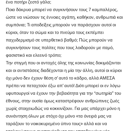
ένα ποτήρι ζεστό γάλα;
Ποια δάκρυα μπορεί να συγκινήσουν τους 7 καμπαλέρος,
ώστε να νιώσουν τις έννοιες αγάπη, καθήκον, ανθρωπιά και
συμπόνια; Τι αποδείξεις μπορούν να παράσχουν αυτοί οι
κύριοι, όταν το σώμα και το πνεύμα τους εκπέμπει
παχυδερμισμό σε υπερθετικό βαθμό; Πώς μπορούν να
συγκινήσουν τους πολίτες που τους λοιδορούν με ιταμό,
φασιστικό και ελεεινό τρόπο;
Την στιγμή που οι αντοχές όλης της κοινωνίας δοκιμάζονται
και οι αντιστάσεις διαδέχονται η μία την άλλη, αυτοί οι κύριοι
όχι μόνο δεν έχουν θέση σ’ αυτό το κάδρο, αλλά ΑΜΕΣΑ
πρέπει να πεταχτούν έξω απ’ αυτό! Διότι μπορεί οι εν λόγω
υφυπουργοί να έχουν την βεβαιότητα για την “σωτηρία” του
έθνους, στην ουσία όμως καταστρέφουν ανθρώπινες ζωές
χωρίς στοιχειωδώς να κοκκινίζουν. Για μας υπάρχει μόνο η
συνάντηση όλων με στόχο όχι μόνο «τα όνειρά μας να
ταράζουν το νοικοκυρεμένο ύπνο τους» αλλά και να