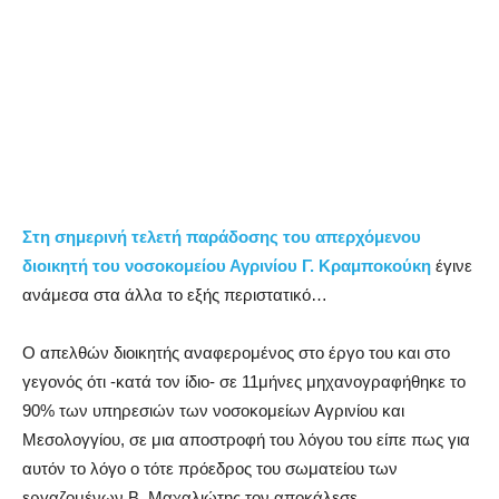
Στη σημερινή τελετή παράδοσης του απερχόμενου
διοικητή του νοσοκομείου Αγρινίου Γ. Κραμποκούκη
έγινε
ανάμεσα στα άλλα το εξής περιστατικό…
Ο απελθών διοικητής αναφερομένος στο έργο του και στο
γεγονός ότι -κατά τον ίδιο- σε 11μήνες μηχανογραφήθηκε το
90% των υπηρεσιών των νοσοκομείων Αγρινίου και
Μεσολογγίου, σε μια αποστροφή του λόγου του είπε πως για
αυτόν το λόγο ο τότε πρόεδρος του σωματείου των
εργαζομένων Β. Μαχαλιώτης τον αποκάλεσε