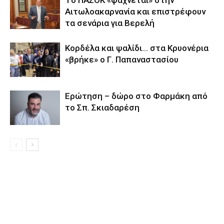
Tο ΠΑΣΟΚ «ψάχνεται» στην
Αιτωλοακαρνανία και επιστρέφουν
τα σενάρια για Βερελή
Κορδέλα και ψαλίδι… στα Κρυονέρια
«βρήκε» ο Γ. Παπαναστασίου
Eρώτηση – δώρο στο Φαρμάκη από
το Σπ. Σκιαδαρέση