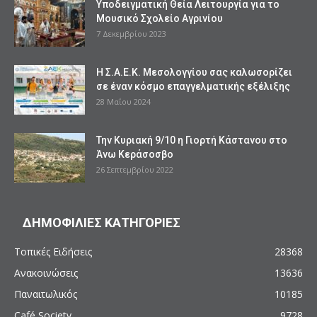
Υποδειγματική Θεία Λειτουργία για το
Μουσικό Σχολείο Αγρινίου
7 Δεκεμβρίου 2023
Η Σ.Α.Ε.Κ. Μεσολογγίου σας καλωσορίζει
σε έναν κόσμο επαγγελματικής εξέλιξης
28 Μαΐου 2024
Την Κυριακή 9/10 η Γιορτή Κάστανου στο
Άνω Κεράσοσβο
26 Σεπτεμβρίου 2022
ΔΗΜΟΦΙΛΙΕΣ ΚΑΤΗΓΟΡΙΕΣ
Τοπικές Ειδήσεις
28368
Ανακοινώσεις
13636
Παναιτωλικός
10185
Café Society
9728