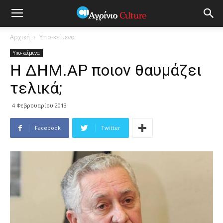
Αρχική
Υπο-κείμενα
Υπο-κείμενα
Η ΔΗΜ.ΑΡ ποιον θαυμάζει
τελικά;
4 Φεβρουαρίου 2013
Facebook
Twitter