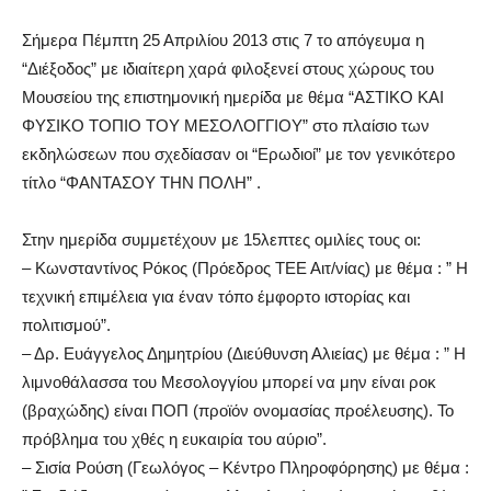
Σήμερα Πέμπτη 25 Απριλίου 2013 στις 7 το απόγευμα η
“Διέξοδος” με ιδιαίτερη χαρά φιλοξενεί στους χώρους του
Μουσείου της επιστημονική ημερίδα με θέμα “ΑΣΤΙΚΟ ΚΑΙ
ΦΥΣΙΚΟ ΤΟΠΙΟ ΤΟΥ ΜΕΣΟΛΟΓΓΙΟΥ” στο πλαίσιο των
εκδηλώσεων που σχεδίασαν οι “Ερωδιοί” με τον γενικότερο
τίτλο “ΦΑΝΤΑΣΟΥ ΤΗΝ ΠΟΛΗ” .
Στην ημερίδα συμμετέχουν με 15λεπτες ομιλίες τους οι:
– Κωνσταντίνος Ρόκος (Πρόεδρος ΤΕΕ Αιτ/νίας) με θέμα : ” Η
τεχνική επιμέλεια για έναν τόπο έμφορτο ιστορίας και
πολιτισμού”.
– Δρ. Ευάγγελος Δημητρίου (Διεύθυνση Αλιείας) με θέμα : ” Η
λιμνοθάλασσα του Μεσολογγίου μπορεί να μην είναι ροκ
(βραχώδης) είναι ΠΟΠ (προϊόν ονομασίας προέλευσης). Το
πρόβλημα του χθές η ευκαιρία του αύριο”.
– Σισία Ρούση (Γεωλόγος – Κέντρο Πληροφόρησης) με θέμα :