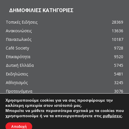
ΔΗΜΟΦΙΛΙΕΣ ΚΑΤΗΓΟΡΙΕΣ
Τοπικές Ειδήσεις
28369
Ανακοινώσεις
13636
Παναιτωλικός
10187
Café Society
9728
Επικαιρότητα
9520
Δυτική Ελλάδα
5745
Εκδηλώσεις
5481
Αθλητισμός
3245
Προτεινόμενα
3076
Χρησιμοποιούμε cookies για να σας προσφέρουμε την
καλύτερη εμπειρία στον ιστότοπό μας.
Μπορείτε να μάθετε περισσότερα σχετικά με τα cookies που
χρησιμοποιούμε ή να τα απενεργοποιήσετε στις
ρυθμίσεις
.
© 2011 - 2026 - AgrinioCulture.gr
This site is protected by reCAPTCHA and the Google
Privacy Policy
and
Terms of
Αποδοχή