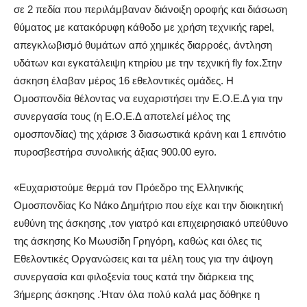
σε 2 πεδία που περιλάμβαναν διάνοιξη οροφής και διάσωση
θύματος με κατακόρυφη κάθοδο με χρήση τεχνικής rapel,
απεγκλωβισμό θυμάτων από χημικές διαρροές, άντληση
υδάτων και εγκατάλειψη κτηρίου με την τεχνική fly fox.Στην
άσκηση έλαβαν μέρος 16 εθελοντικές ομάδες. Η
Ομοσπονδία θέλοντας να ευχαριστήσει την Ε.Ο.Ε.Δ για την
συνεργασία τους (η Ε.Ο.Ε.Δ αποτελεί μέλος της
ομοσπονδίας) της χάρισε 3 διασωστικά κράνη και 1 επινότιο
πυροσβεστήρα συνολικής άξιας 900.00 eyro.
«Ευχαριστούμε θερμά τον Πρόεδρο της Ελληνικής
Ομοσπονδίας Κο Νάκο Δημήτριο που είχε και την διοικητική
ευθύνη της άσκησης ,τον γιατρό και επιχειρησιακό υπεύθυνο
της άσκησης Κο Μωυσίδη Γρηγόρη, καθώς και όλες τις
Εθελοντικές Οργανώσεις και τα μέλη τους για την άψογη
συνεργασία και φιλοξενία τους κατά την διάρκεια της
3ήμερης άσκησης .Ήταν όλα πολύ καλά μας δόθηκε η