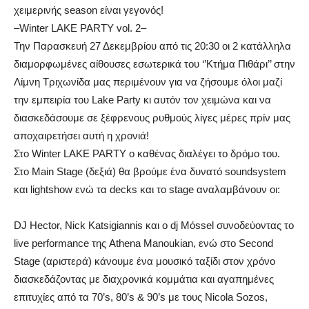
χειμερινής season είναι γεγονός!
–Winter LAKE PARTY vol. 2–
Την Παρασκευή 27 Δεκεμβρίου από τις 20:30 οι 2 κατάλληλα
διαμορφωμένες αίθουσες εσωτερικά του ‘’Κτήμα Πιθάρι’’ στην
Λίμνη Τριχωνίδα μας περιμένουν για να ζήσουμε όλοι μαζί
την εμπειρία του Lake Party κι αυτόν τον χειμώνα και να
διασκεδάσουμε σε ξέφρενους ρυθμούς λίγες μέρες πρίν μας
αποχαιρετήσει αυτή η χρονιά!
Στο Winter LAKE PARTY ο καθένας διαλέγει το δρόμο του.
Στο Main Stage (δεξιά) θα βρούμε ένα δυνατό soundsystem
και lightshow ενώ τα decks και το stage αναλαμβάνουν οι:
DJ Hector, Nick Katsigiannis και ο dj Mόssel συνοδεύοντας το
live performance της Athena Manoukian, ενώ στο Second
Stage (αριστερά) κάνουμε ένα μουσικό ταξίδι στον χρόνο
διασκεδάζοντας με διαχρονικά κομμάτια και αγαπημένες
επιτυχίες από τα 70’s, 80’s & 90’s με τους Nicola Sozos,