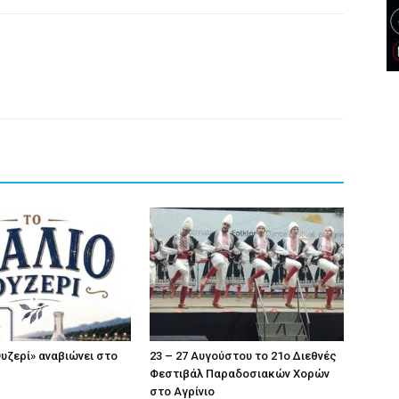
Ουζερί» αναβιώνει στο
23 – 27 Aυγούστου το 21ο Διεθνές
Φεστιβάλ Παραδοσιακών Χορών
στο Αγρίνιο