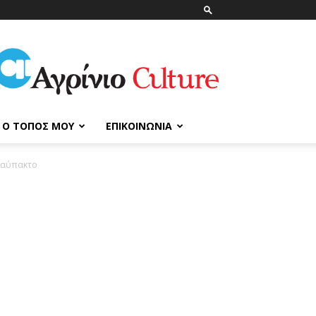
ΑγρίνιοCulture
Ο ΤΌΠΟΣ ΜΟΥ
ΕΠΙΚΟΙΝΩΝΊΑ
 Ναύπακτο