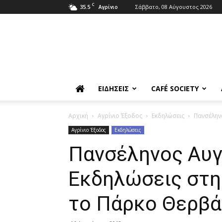
C
35.5
Σάββατο, 08 Αύγουστος 2026
Αγρίνιο
ΕΙΔΉΣΕΙΣ
CAFÉ SOCIETY
Αρχική
Αγρίνιο Έξοδος
Εκδηλώσεις
Πανσέλην
Αγρίνιο Έξοδος
Εκδηλώσεις
Πανσέληνος Αυγ
Εκδηλώσεις στη
το Πάρκο Θερβά