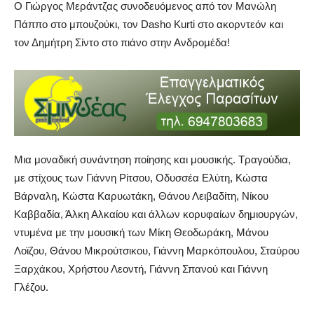
Ο Γιώργος Μεράντζας συνοδευόμενος από τον Μανώλη
Πάππο στο μπουζούκι, τον Dasho Kurti στο ακορντεόν και
τον Δημήτρη Σίντο στο πιάνο στην Ανδρομέδα!
Μια μοναδική συνάντηση ποίησης και μουσικής. Τραγούδια,
με στίχους των Γιάννη Ρίτσου, Οδυσσέα Ελύτη, Κώστα
Βάρναλη, Κώστα Καρυωτάκη, Θάνου Λειβαδίτη, Νίκου
Καββαδία, Άλκη Αλκαίου και άλλων κορυφαίων δημιουργών,
ντυμένα με την μουσική των Μίκη Θεοδωράκη, Μάνου
Λοϊζου, Θάνου Μικρούτσικου, Γιάννη Μαρκόπουλου, Σταύρου
Ξαρχάκου, Χρήστου Λεοντή, Γιάννη Σπανού και Γιάννη
Γλέζου.