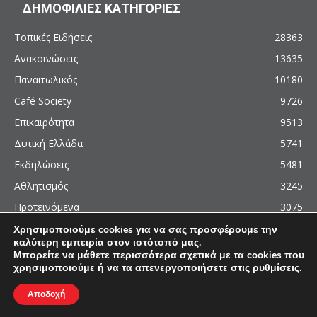
ΔΗΜΟΦΙΛΙΕΣ ΚΑΤΗΓΟΡΙΕΣ
Τοπικές Ειδήσεις
28363
Ανακοινώσεις
13635
Παναιτωλικός
10180
Café Society
9726
Επικαιρότητα
9513
Δυτική Ελλάδα
5741
Εκδηλώσεις
5481
Αθλητισμός
3245
Προτεινόμενα
3075
Χρησιμοποιούμε cookies για να σας προσφέρουμε την
καλύτερη εμπειρία στον ιστότοπό μας.
Μπορείτε να μάθετε περισσότερα σχετικά με τα cookies που
χρησιμοποιούμε ή να τα απενεργοποιήσετε στις
ρυθμίσεις
.
© 2011 - 2026 - AgrinioCulture.gr
This site is protected by reCAPTCHA and the Google
Privacy Policy
and
Terms of
Αποδοχή
Service
apply.