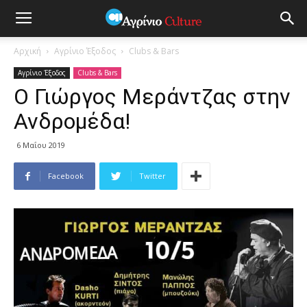
Αρχική
Αγρίνιο Έξοδος
Clubs & Bars
Αγρίνιο Έξοδος
Clubs & Bars
Ο Γιώργος Μεράντζας στην
Ανδρομέδα!
6 Μαΐου 2019
Facebook
Twitter