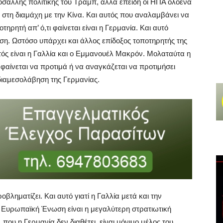
ρόσαλλης πολιτικής του Τραμπ, αλλά επειδή οι ΗΠΑ ολοένα
 στη διαμάχη με την Κίνα. Και αυτός που αναλαμβάνει να
ηρητή απ’ ό,τι φαίνεται είναι η Γερμανία. Και αυτό
εση. Ωστόσο υπάρχει και άλλος επίδοξος τοποτηρητής της
τός είναι η Γαλλία και ο Εμμανουέλ Μακρόν. Μολαταύτα η
φαίνεται να προτιμά ή να αναγκάζεται να προτιμήσει
διαμεσολάβηση της Γερμανίας.
οβληματίζει. Και αυτό γιατί η Γαλλία μετά και την
Ευρωπαϊκή Ένωση είναι η μεγαλύτερη στρατιωτική
που η Γερμανία δεν διαθέτει, είναι μόνιμο μέλος του