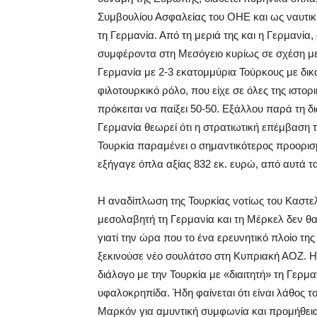
Συμβουλίου Ασφαλείας του ΟΗΕ και ως ναυτικ
τη Γερμανία. Από τη μεριά της και η Γερμανία
συμφέροντα στη Μεσόγειο κυρίως σε σχέση με
Γερμανία με 2-3 εκατομμύρια Τούρκους με δικ
φιλοτουρκικό ρόλο, που είχε σε όλες της ιστορ
πρόκειται να παίξει 50-50. Εξάλλου παρά τη 
Γερμανία θεωρεί ότι η στρατιωτική επέμβαση τη
Τουρκία παραμένει ο σημαντικότερος προορι
εξήγαγε όπλα αξίας 832 εκ. ευρώ, από αυτά 
Η αναδίπλωση της Τουρκίας νοτίως του Καστελ
μεσολαβητή τη Γερμανία και τη Μέρκελ δεν θ
γιατί την ώρα που το ένα ερευνητικό πλοίο της
ξεκινούσε νέο σουλάτσο στη Κυπριακή ΑΟΖ. Η
διάλογο με την Τουρκία με «διαιτητή» τη Γερμ
υφαλοκρηπίδα. Ήδη φαίνεται ότι είναι λάθος τ
Μαρκόν για αμυντική συμφωνία και προμήθει