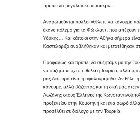
πρέπει να μεγαλώσει περαιτέρω.
Αναρωτιούνται πολλοί «θέλετε να κάνουμε πό
έκανε πόλεμο για τα Φώκλαντ, που απέχουν 
Υόρκης… Και κάποιοι στην Αθήνα σήμερα είναι 
Καστελόριζο αναβλήθηκαν και μετατέθηκαν σ
Προφανώς και πρέπει να συζητάμε με την Τουρ
να συζητάμε όχι ό,τι θέλει η Τουρκία, αλλά ό,τι
μας διαφορά είναι η υφαλοκρηπίδα. Αν θέλει η
κάνουμε, αλλά βάζοντας και τη δική μας ατζέν
Λωζάνης στους Έλληνες της Κωνσταντινούπολης
προξενείου στην Κομοτηνή και ένα σωρό άλλα
προσέλθει σε διάλογο με την Τουρκία.