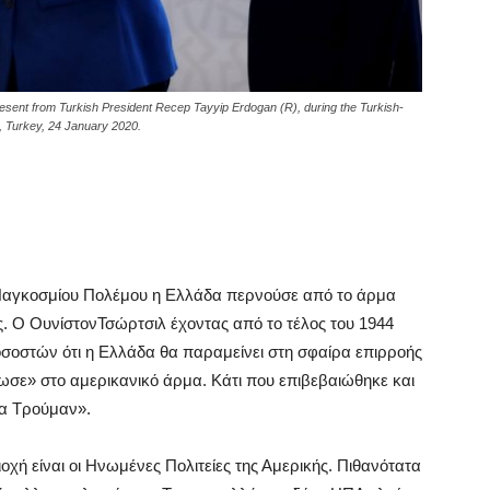
esent from Turkish President Recep Tayyip Erdogan (R), during the Turkish-
l, Turkey, 24 January 2020.
υ Παγκοσμίου Πολέμου η Ελλάδα περνούσε από το άρμα
. Ο ΟυνίστονΤσώρτσιλ έχοντας από το τέλος του 1944
σοστών ότι η Ελλάδα θα παραμείνει στη σφαίρα επιρροής
ωσε» στο αμερικανικό άρμα. Κάτι που επιβεβαιώθηκε και
μα Τρούμαν».
χή είναι οι Ηνωμένες Πολιτείες της Αμερικής. Πιθανότατα