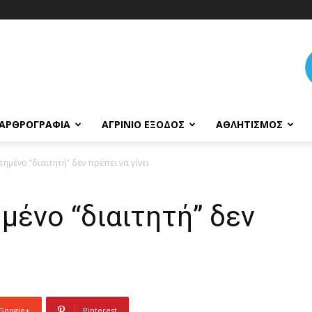
ΑΡΘΡΟΓΡΑΦΊΑ
ΑΓΡΊΝΙΟ ΈΞΟΔΟΣ
ΑΘΛΗΤΙΣΜΌΣ
τημένο “διαιτητή” δεν πρέπει να γίνει
μένο “διαιτητή” δεν
Google+
Pinterest