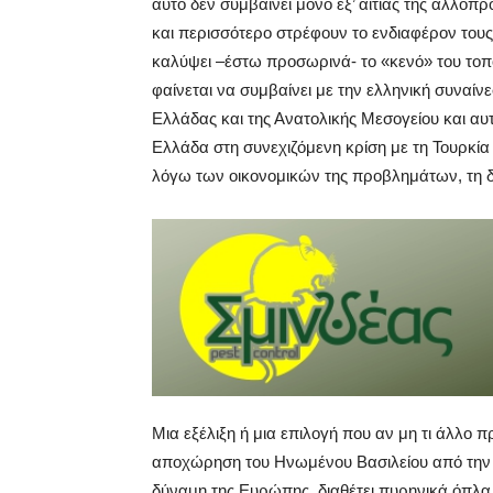
αυτό δεν συμβαίνει μόνο εξ’ αιτίας της αλλοπ
και περισσότερο στρέφουν το ενδιαφέρον τους
καλύψει –έστω προσωρινά- το «κενό» του τοποτ
φαίνεται να συμβαίνει με την ελληνική συναίν
Ελλάδας και της Ανατολικής Μεσογείου και αυ
Ελλάδα στη συνεχιζόμενη κρίση με τη Τουρκία 
λόγω των οικονομικών της προβλημάτων, τη 
Μια εξέλιξη ή μια επιλογή που αν μη τι άλλο πρ
αποχώρηση του Ηνωμένου Βασιλείου από την 
δύναμη της Ευρώπης, διαθέτει πυρηνικά όπλα, 