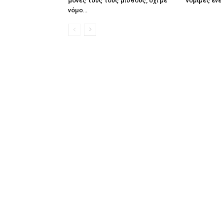
μόνες τους τους μισθούς, όχι με
νόμιμες εν
νόμο…