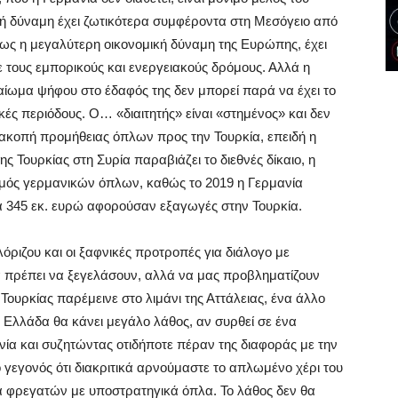
ή δύναμη έχει ζωτικότερα συμφέροντα στη Μεσόγειο από
, ως η μεγαλύτερη οικονομική δύναμη της Ευρώπης, έχει
 τους εμπορικούς και ενεργειακούς δρόμους. Αλλά η
αίωμα ψήφου στο έδαφός της δεν μπορεί παρά να έχει το
ικές περιόδους. Ο… «διαιτητής» είναι «στημένος» και δεν
διακοπή προμήθειας όπλων προς την Τουρκία, επειδή η
ς Τουρκίας στη Συρία παραβιάζει το διεθνές δίκαιο, η
σμός γερμανικών όπλων, καθώς το 2019 η Γερμανία
τα 345 εκ. ευρώ αφορούσαν εξαγωγές στην Τουρκία.
όριζου και οι ξαφνικές προτροπές για διάλογο με
α πρέπει να ξεγελάσουν, αλλά να μας προβληματίζουν
 Τουρκίας παρέμεινε στο λιμάνι της Αττάλειας, ένα άλλο
 Ελλάδα θα κάνει μεγάλο λάθος, αν συρθεί σε ένα
ανία και συζητώντας οτιδήποτε πέραν της διαφοράς με την
ο γεγονός ότι διακριτικά αρνούμαστε το απλωμένο χέρι του
α φρεγατών με υποστρατηγικά όπλα. Το λάθος δεν θα