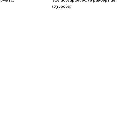
έργειες;
των αδυνάμων, θα τα βάλουμε με
ισχυρούς;