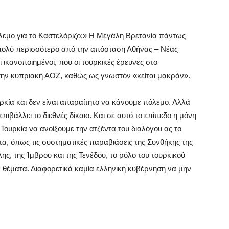
λεμο για το Καστελόριζο;» Η Μεγάλη Βρετανία πάντως
πολύ περισσότερο από την απόσταση Αθήνας – Νέας
ικανοποιημένοι, που οι τουρκικές έρευνες στο
την κυπριακή ΑΟΖ, καθώς ως γνωστόν «κείται μακράν».
κία και δεν είναι απαραίτητο να κάνουμε πόλεμο. Αλλά
 επιβάλλει το διεθνές δίκαιο. Και σε αυτό το επίπεδο η μόνη
 Τουρκία να ανοίξουμε την ατζέντα του διαλόγου ας το
τα, όπως τις συστηματικές παραβιάσεις της Συνθήκης της
, της Ίμβρου και της Τενέδου, το ρόλο του τουρκικού
 θέματα. Διαφορετικά καμία ελληνική κυβέρνηση να μην