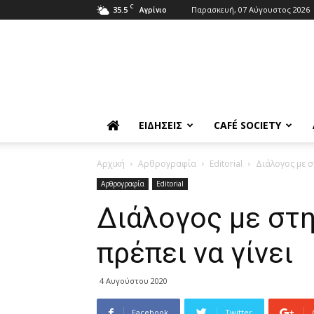
C
35.5
Παρασκευή, 07 Αύγουστος 2026
Αγρίνιο
ΕΙΔΉΣΕΙΣ
CAFÉ SOCIETY
Αρχική
Αρθρογραφία
Editorial
Διάλογος με σ
Αρθρογραφία
Editorial
Διάλογος με στη
πρέπει να γίνει
4 Αυγούστου 2020
Facebook
Twitter