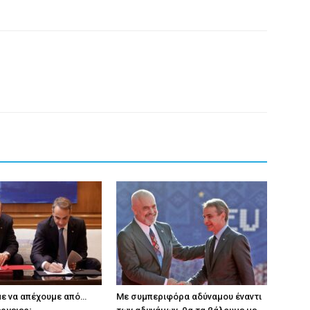
ε να απέχουμε από…
Με συμπεριφόρα αδύναμου έναντι