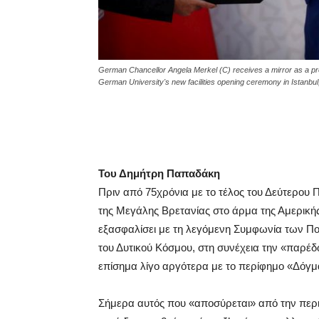
German Chancellor Angela Merkel (C) receives a mirror as a pr
German University's new facilities opening ceremony in Istanbu
Του Δημήτρη Παπαδάκη
Πριν από 75χρόνια με το τέλος του Δεύτερο
της Μεγάλης Βρετανίας στο άρμα της Αμερικής
εξασφαλίσει με τη λεγόμενη Συμφωνία των Πο
του Δυτικού Κόσμου, στη συνέχεια την «παρέδ
επίσημα λίγο αργότερα με το περίφημο «Δόγ
Σήμερα αυτός που «αποσύρεται» από την περιο