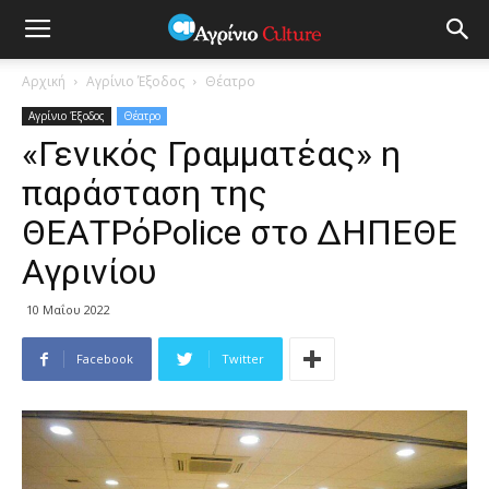
Αρχική
Αγρίνιο Έξοδος
Θέατρο
Αγρίνιο Έξοδος
Θέατρο
«Γενικός Γραμματέας» η
παράσταση της
ΘΕΑΤΡόPolice στο ΔΗΠΕΘΕ
Αγρινίου
10 Μαΐου 2022
Facebook
Twitter