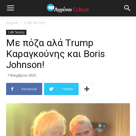
Αρχική
Café Society
Café Society
Με πόζα αλά Τrump
Καραγκούνης και Βoris
Johnson!
7 Νοεμβρίου 2025
Facebook
Twitter