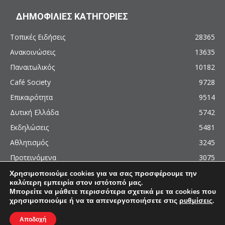
ΔΗΜΟΦΙΛΙΕΣ ΚΑΤΗΓΟΡΙΕΣ
Τοπικές Ειδήσεις
28365
Ανακοινώσεις
13635
Παναιτωλικός
10182
Café Society
9728
Επικαιρότητα
9514
Δυτική Ελλάδα
5742
Εκδηλώσεις
5481
Αθλητισμός
3245
Προτεινόμενα
3075
Χρησιμοποιούμε cookies για να σας προσφέρουμε την
καλύτερη εμπειρία στον ιστότοπό μας.
Μπορείτε να μάθετε περισσότερα σχετικά με τα cookies που
χρησιμοποιούμε ή να τα απενεργοποιήσετε στις
ρυθμίσεις
.
© 2011 - 2026 - AgrinioCulture.gr
This site is protected by reCAPTCHA and the Google
Privacy Policy
and
Terms of
Αποδοχή
Service
apply.