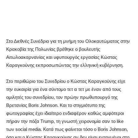
Στο Διεθνές Συνέδριο για τη μνήμη του Ολοκαυτώματος στην
Κρακοβία της Πολωνίας βρέθηκε ο βουλευτής
Αιτωλοακαρνανίας και υφυπουργός εργασίας Κώστας
Καραγκούνης εκπροσωπώντας την ελληνική κυβέρνηση.
Στο περιθώριο του Συνεδρίου ο Κώστας Καραγκούνης είχε
την ευκαιρία για ένα σύντομο τετ α τετ με έναν από τους
ομιλητές του συνεδρίου, τον πρώην πρωθυπουργό της
Βρετανίας Boris Johnson. Και το στιγμιότυπο της
φωτογραφίας έχει ιδιαίτερο ενδιαφέρον καθώς αμφότεροι
πήραν την πόζα Τrump, τη γνωστή χειρονομία σαν το like
των social media. Κατά πως φαίνεται τόσο ο Βoris Johnson,
όσο και ο Κώστας Kαραγκούνης αν δεν είναι ενταγμένοι στο