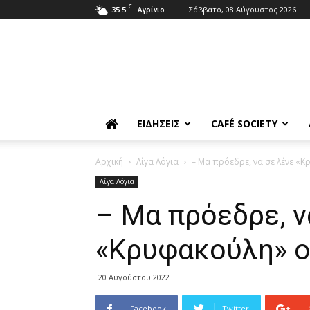
C
35.5
Σάββατο, 08 Αύγουστος 2026
Αγρίνιο
ΕΙΔΉΣΕΙΣ
CAFÉ SOCIETY
Αρχική
Λίγα Λόγια
– Μα πρόεδρε, να σε λένε «Κ
Λίγα Λόγια
– Μα πρόεδρε, ν
«Κρυφακούλη» οι
20 Αυγούστου 2022
Facebook
Twitter