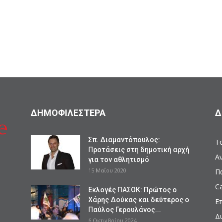
ΔΗΜΟΦΙΛΕΣΤΕΡΑ
Δ
Σπ. Διαμαντόπουλος:
Το
Προτάσεις στη δημοτική αρχή
Α
για τον αθλητισμό
15 Μαΐου 2020
Π
Ca
Εκλογές ΠΑΣΟΚ: Πρώτος ο
Χάρης Δούκας και δεύτερος ο
Ε
Παύλος Γερουλάνος...
Δ
6 Οκτωβρίου 2024