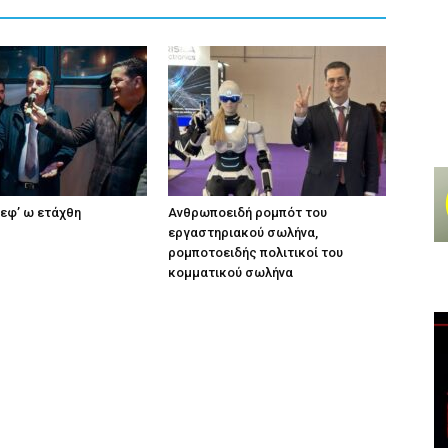
εφ’ ω ετάχθη
Ανθρωποειδή ρομπότ του
εργαστηριακού σωλήνα,
ρομποτοειδής πολιτικοί του
κομματικού σωλήνα