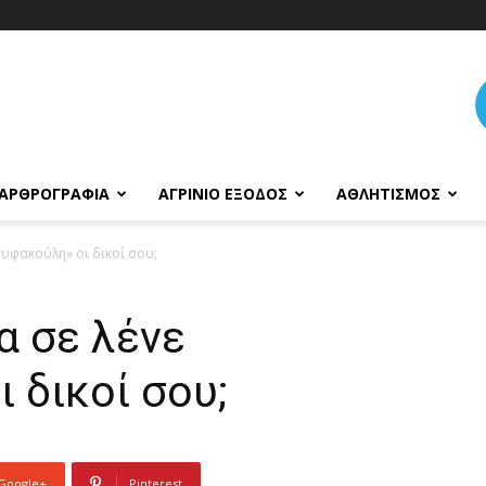
ΑΡΘΡΟΓΡΑΦΊΑ
ΑΓΡΊΝΙΟ ΈΞΟΔΟΣ
ΑΘΛΗΤΙΣΜΌΣ
ρυφακούλη» οι δικοί σου;
α σε λένε
 δικοί σου;
Google+
Pinterest