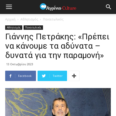
Αρχική
Αθλητισμός
Παναιτωλικός
Αθλητισμός
Παναιτωλικός
Γιάννης Πετράκης: «Πρέπει
να κάνουμε τα αδύνατα –
δυνατά για την παραμονή»
13 Οκτωβρίου 2023
Facebook
Twitter