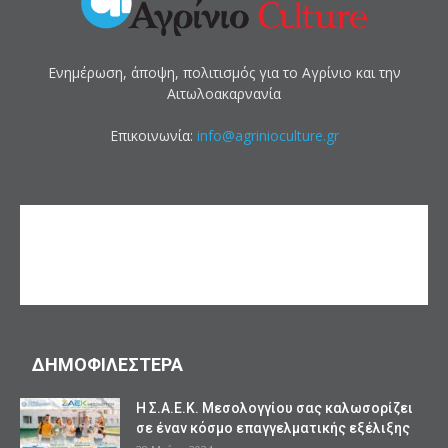
Ενημέρωση, άποψη, πολιτισμός για το Αγρίνιο και την
Αιτωλοακαρνανία
Επικοινωνία:
info@agrinioculture.gr
ΔΗΜΟΦΙΛΕΣΤΕΡΑ
Η Σ.Α.Ε.Κ. Μεσολογγίου σας καλωσορίζει
σε έναν κόσμο επαγγελματικής εξέλιξης