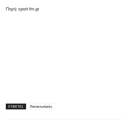
Πηγή: sport-fm.gr
ΕΤΙΚΕΤΕΣ
Παναιτωλικός