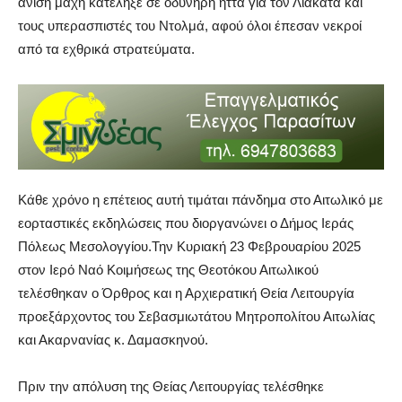
άνιση μάχη κατέληξε σε οδυνηρή ήττα για τον Λιακατά και
τους υπερασπιστές του Ντολμά, αφού όλοι έπεσαν νεκροί
από τα εχθρικά στρατεύματα.
Κάθε χρόνο η επέτειος αυτή τιμάται πάνδημα στο Αιτωλικό με
εορταστικές εκδηλώσεις που διοργανώνει ο Δήμος Ιεράς
Πόλεως Μεσολογγίου.Την Κυριακή 23 Φεβρουαρίου 2025
στον Ιερό Ναό Κοιμήσεως της Θεοτόκου Αιτωλικού
τελέσθηκαν ο Όρθρος και η Αρχιερατική Θεία Λειτουργία
προεξάρχοντος του Σεβασμιωτάτου Μητροπολίτου Αιτωλίας
και Ακαρνανίας κ. Δαμασκηνού.
Πριν την απόλυση της Θείας Λειτουργίας τελέσθηκε