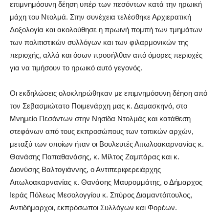
επιμνημόσυνη δέηση υπέρ των πεσόντων κατά την ηρωική
μάχη του Ντολμά. Στην συνέχεια τελέσθηκε Αρχιερατική
Δοξολογία και ακολούθησε η πρωινή πομπή των τμημάτων
των πολιτιστικών συλλόγων και των φιλαρμονικών της
περιοχής, αλλά και όσων προσήλθαν από όμορες περιοχές
για να τιμήσουν το ηρωικό αυτό γεγονός.
Οι εκδηλώσεις ολοκληρώθηκαν με επιμνημόσυνη δέηση από
τον Σεβασμιώτατο Ποιμενάρχη μας κ. Δαμασκηνό, στο
Μνημείο Πεσόντων στην Νησίδα Ντολμάς και κατάθεση
στεφάνων από τους εκπροσώπους των τοπικών αρχών,
μεταξύ των οποίων ήταν οι Βουλευτές Αιτωλοακαρνανίας κ.
Θανάσης Παπαθανάσης, κ. Μίλτος Ζαμπάρας και κ.
Διονύσης Βαλτογιάννης, ο Αντιπεριφερειάρχης
Αιτωλοακαρνανίας κ. Θανάσης Μαυρομμάτης, ο Δήμαρχος
Ιεράς Πόλεως Μεσολογγίου κ. Σπύρος Διαμαντόπουλος,
Αντιδήμαρχοι, εκπρόσωποι Συλλόγων και Φορέων.