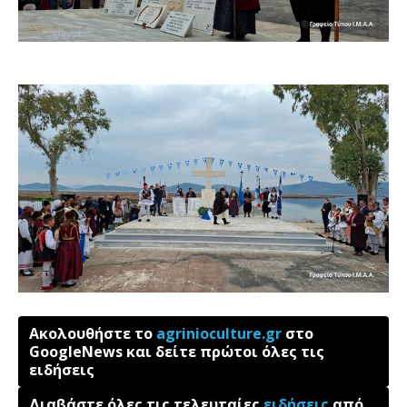
Ακολουθήστε το
agrinioculture.gr
στο
GoogleNews και δείτε πρώτοι όλες τις
ειδήσεις
Διαβάστε όλες τις τελευταίες
ειδήσεις
από