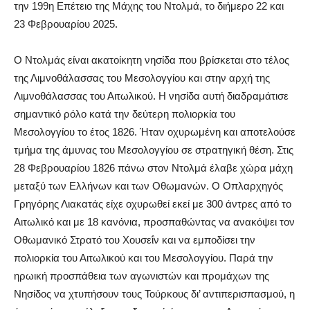
την 199η Επέτειο της Μάχης του Ντολμά, το διήμερο 22 και
23 Φεβρουαρίου 2025.
Ο Ντολμάς είναι ακατοίκητη νησίδα που βρίσκεται στο τέλος
της Λιμνοθάλασσας του Μεσολογγίου και στην αρχή της
Λιμνοθάλασσας του Αιτωλικού. Η νησίδα αυτή διαδραμάτισε
σημαντικό ρόλο κατά την δεύτερη πολιορκία του
Μεσολογγίου το έτος 1826. Ήταν οχυρωμένη και αποτελούσε
τμήμα της άμυνας του Μεσολογγίου σε στρατηγική θέση. Στις
28 Φεβρουαρίου 1826 πάνω στον Ντολμά έλαβε χώρα μάχη
μεταξύ των Ελλήνων και των Οθωμανών. Ο Οπλαρχηγός
Γρηγόρης Λιακατάς είχε οχυρωθεί εκεί με 300 άντρες από το
Αιτωλικό και με 18 κανόνια, προσπαθώντας να ανακόψει τον
Οθωμανικό Στρατό του Χουσεΐν και να εμποδίσει την
πολιορκία του Αιτωλικού και του Μεσολογγίου. Παρά την
ηρωική προσπάθεια των αγωνιστών και προμάχων της
Νησίδος να χτυπήσουν τους Τούρκους δι’ αντιπερισπασμού, η