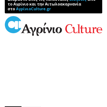
το Αγρίνιο και την Αιτωλοακαρνανία
στο
ΑγρίνιοCulture.gr