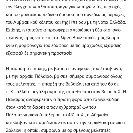
τον έλεγχο των πλουτοπαραγωγικών πηγών της περιοχής
και του μοναδικού πεδινού δρόμου που συνέδεε τις περιοχές
του Αμβρακικού κόλπου και της Ηπείρου με τη νότια Ελλάδα.
Επίσης, η τοποθεσία προσφέρει απεριόριστη θέα στο Ιόνιο
πέλαγος προς νότο και στη λίμνη Βουλκαριά προς βορρά,
ενώ η μορφολογία του εδάφους με τις βραχώδεις εξάρσεις
εξασφάλιζε σημαντική προστασία.
H ταύτιση της πόλης, με βάση τις αναφορές του Στράβωνα,
με την αρχαία Πάλαιρο, βρίσκει σήμερα σύμφωνους όλους
τους μελετητές. Η ύπαρξή της βεβαιώνεται από τον 6ο αι.
π.Χ., αλλά η μεγάλη ακμή της τοποθετείται στον 3ο αι. π.Χ. Η
Πάλαιρος αναφέρεται για πρώτη φορά από το Θουκυδίδη,
όταν κατά τη διάρκεια των εχθροπραξιών του
Πελοποννησιακού πολέμου, το 431 π.Χ., οι Αθηναίοι
κατέλαβαν και παρέδωσαν σε αυτήν την κορινθιακή αποικία
Σόλλιον, η οποία, σύμφωνα με ορισμένους μελετητές,