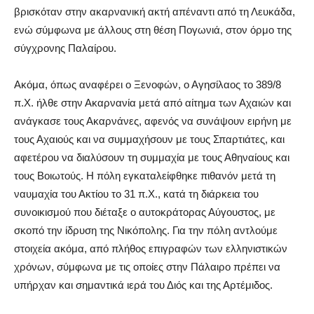
βρισκόταν στην ακαρνανική ακτή απέναντι από τη Λευκάδα,
ενώ σύμφωνα με άλλους στη θέση Πογωνιά, στον όρμο της
σύγχρονης Παλαίρου.
Ακόμα, όπως αναφέρει ο Ξενοφών, ο Αγησίλαος το 389/8
π.Χ. ήλθε στην Ακαρνανία μετά από αίτημα των Αχαιών και
ανάγκασε τους Ακαρνάνες, αφενός να συνάψουν ειρήνη με
τους Αχαιούς και να συμμαχήσουν με τους Σπαρτιάτες, και
αφετέρου να διαλύσουν τη συμμαχία με τους Αθηναίους και
τους Βοιωτούς. Η πόλη εγκαταλείφθηκε πιθανόν μετά τη
ναυμαχία του Ακτίου το 31 π.Χ., κατά τη διάρκεια του
συνοικισμού που διέταξε ο αυτοκράτορας Αύγουστος, με
σκοπό την ίδρυση της Νικόπολης. Για την πόλη αντλούμε
στοιχεία ακόμα, από πλήθος επιγραφών των ελληνιστικών
χρόνων, σύμφωνα με τις οποίες στην Πάλαιρο πρέπει να
υπήρχαν και σημαντικά ιερά του Διός και της Αρτέμιδος.