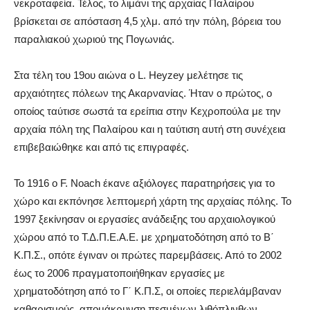
νεκροταφεία. Τέλος, το λιμάνι της αρχαίας Παλαίρου
βρίσκεται σε απόσταση 4,5 χλμ. από την πόλη, βόρεια του
παραλιακού χωριού της Πογωνιάς.
Στα τέλη του 19ου αιώνα ο L. Heyzey μελέτησε τις
αρχαιότητες πόλεων της Ακαρνανίας. Ήταν ο πρώτος, ο
οποίος ταύτισε σωστά τα ερείπια στην Κεχροπούλα με την
αρχαία πόλη της Παλαίρου και η ταύτιση αυτή στη συνέχεια
επιβεβαιώθηκε και από τις επιγραφές.
Το 1916 ο F. Noach έκανε αξιόλογες παρατηρήσεις για το
χώρο και εκπόνησε λεπτομερή χάρτη της αρχαίας πόλης. Το
1997 ξεκίνησαν οι εργασίες ανάδειξης του αρχαιολογικού
χώρου από το Τ.Δ.Π.Ε.Α.Ε. με χρηματοδότηση από το Β΄
Κ.Π.Σ., οπότε έγιναν οι πρώτες παρεμβάσεις. Από το 2002
έως το 2006 πραγματοποιήθηκαν εργασίες με
χρηματοδότηση από το Γ΄ Κ.Π.Σ, οι οποίες περιελάμβαναν
καθαρισμούς, απομάκρυνση πεσμένων λιθόπλινθων,