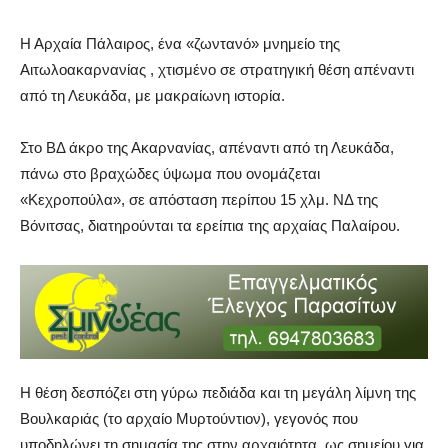
Η Αρχαία Πάλαιρος, ένα «ζωντανό» μνημείο της
Αιτωλοακαρνανίας , χτισμένο σε στρατηγική θέση απέναντι
από τη Λευκάδα, με μακραίωνη ιστορία.
Στο ΒΔ άκρο της Ακαρνανίας, απέναντι από τη Λευκάδα,
πάνω στο βραχώδες ύψωμα που ονομάζεται
«Κεχροπούλα», σε απόσταση περίπου 15 χλμ. ΝΔ της
Βόνιτσας, διατηρούνται τα ερείπια της αρχαίας Παλαίρου.
Η θέση δεσπόζει στη γύρω πεδιάδα και τη μεγάλη λίμνη της
Βουλκαριάς (το αρχαίο Μυρτούντιον), γεγονός που
υποδηλώνει τη σημασία της στην αρχαιότητα, ως σημείου για