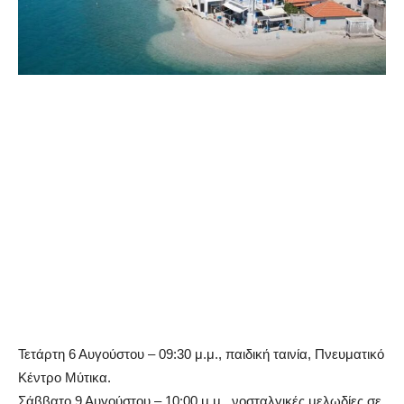
Τετάρτη 6 Αυγούστου – 09:30 μ.μ., παιδική ταινία, Πνευματικό
Κέντρο Μύτικα.
Σάββατο 9 Αυγούστου – 10:00 μ.μ., νοσταλγικές μελωδίες σε