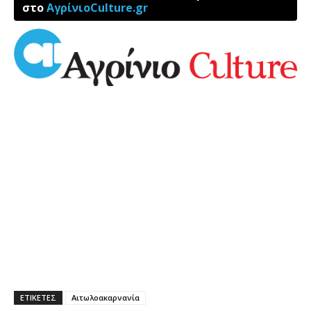
στο
ΑγρίνιοCulture.gr
ΕΤΙΚΕΤΕΣ
Αιτωλοακαρνανία