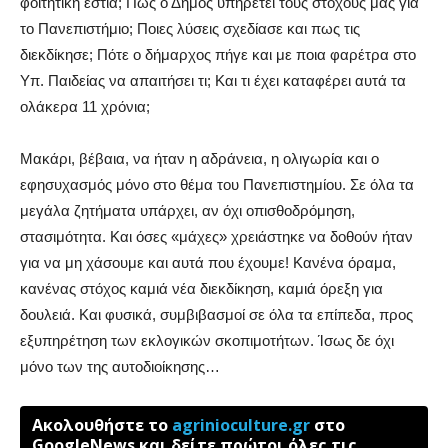
φοιτητική εστία; Πως ο Δήμος υπηρετεί τους στόχους μας για
το Πανεπιστήμιο; Ποιες λύσεις σχεδίασε και πως τις
διεκδίκησε; Πότε ο δήμαρχος πήγε και με ποια φαρέτρα στο
Υπ. Παιδείας να απαιτήσει τι; Και τι έχει καταφέρει αυτά τα
ολάκερα 11 χρόνια;
Μακάρι, βέβαια, να ήταν η αδράνεια, η ολιγωρία και ο
εφησυχασμός μόνο στο θέμα του Πανεπιστημίου. Σε όλα τα
μεγάλα ζητήματα υπάρχει, αν όχι οπισθοδρόμηση,
στασιμότητα. Και όσες «μάχες» χρειάστηκε να δοθούν ήταν
για να μη χάσουμε και αυτά που έχουμε! Κανένα όραμα,
κανένας στόχος καμιά νέα διεκδίκηση, καμιά όρεξη για
δουλειά. Και φυσικά, συμβιβασμοί σε όλα τα επίπεδα, προς
εξυπηρέτηση των εκλογικών σκοπιμοτήτων. Ίσως δε όχι
μόνο των της αυτοδιοίκησης…
Ακολουθήστε το
agrinioculture.gr
στο
GoogleNews και δείτε πρώτοι όλες τις