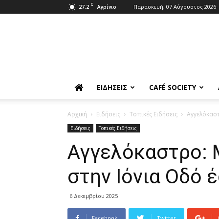
C
27.2
Παρασκευή, 07 Αύγουστος 2026
Αγρίνιο
ΕΙΔΉΣΕΙΣ
CAFÉ SOCIETY
Αρχική
Ειδήσεις
Τοπικές Ειδήσεις
Αγγελόκαστ
Ειδήσεις
Τοπικές Ειδήσεις
Αγγελόκαστρο: 
στην Ιόνια Οδό 
6 Δεκεμβρίου 2025
Facebook
Twitter