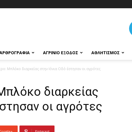
ΑΡΘΡΟΓΡΑΦΊΑ
ΑΓΡΊΝΙΟ ΈΞΟΔΟΣ
ΑΘΛΗΤΙΣΜΌΣ
ρο: Μπλόκο διαρκείας στην Ιόνια Οδό έστησαν οι αγρότες
Μπλόκο διαρκείας
έστησαν οι αγρότες
Google+
Pinterest