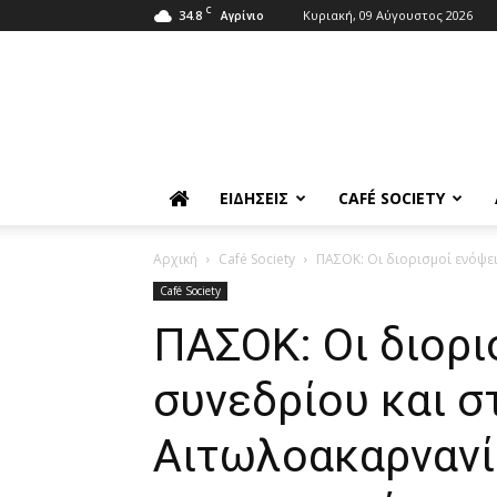
C
34.8
Κυριακή, 09 Αύγουστος 2026
Αγρίνιο
ΕΙΔΉΣΕΙΣ
CAFÉ SOCIETY
Αρχική
Café Society
ΠΑΣΟΚ: Οι διορισμοί ενόψε
Café Society
ΠΑΣΟΚ: Οι διορι
συνεδρίου και σ
Αιτωλοακαρνανί