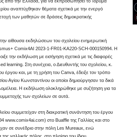
κούς από την Ελλάδα, για να εκπροσωπήσει το Ίδρυμα
αρίου αναπτύχθηκαν θέματα σχετικά με την ενεργό
μμετοχή των μαθητών σε δράσεις δημοκρατικής
στην αίθουσα εκδηλώσεων του σχολείου ενημερωτική
asmus+ Comix4AI 2023-1-FR01-KA220-SCH-000150994. Η
ξε την εκδήλωση με εισήγηση σχετικά με τις διαφορές
ed learning. Στη συνέχεια, ο Διευθυντής του σχολείου, κ.
υ έργου και, με τη χρήση του Canva, έδειξε τον τρόπο
σίου Αγίου Κωνσταντίνου οι οποίοι δημιούργησαν τα δικά
ολομέλεια. Η εκδήλωση ολοκληρώθηκε με συζήτηση για τα
υμμετοχής των σχολείων σε αυτά.
ολείου συμμετείχαν στη διακρατική συνάντηση του έργου
www.comix4ai.com) στο Buaffle της Γαλλίας και στο
ίχαν σε συνέδριο στην πόλη Les Mureaux, ενώ
της γαλλικής πόλης, στο πλαίσιο του ίδιου