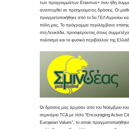
των προγραμμάτων Erasmus+ που ήδη συμμετέχ
αναπτυχθεί σε προηγούμενες δράσεις. Οι μαθη
πραγματοποιήθηκε από το 5ο ΓΕΛ Αγρινίου κα
πόλη μας. Το πρόγραμμα περιλάμβανε επίσης 
στη Λευκάδα, προσφέροντας στους συμμετέχον
πολιτισμό και το φυσικό περιβάλλον της Ελλάδ
Οι δράσεις μας άρχισαν από τον Νοέμβριο του 
σεμινάριο TCA με τίτλο “Encouraging Active Ci
European Values”, το οποίο πραγματοποιήθηκε