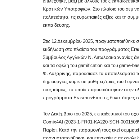
επιλέχθηκε, μαζί με άλλους τρεις εκπαιδευτι
Κρατικών Υποτροφιών. Στο πλαίσιο του σεμιν
πολιτειότητα, τις ευρωπαϊκές αξίες και τη συ
εκπαίδευσης.
Στις 12 Δεκεμβρίου 2025, πραγματοποιήθηκε 
εκδήλωση στο πλαίσιο του προγράμματος Er
Σύμβουλος Αγγλικών Ν. Αιτωλοακαρνανίας άνοι
και τα οφέλη του gamification και του game-bas
Φ. Λαζαρίνης, παρουσίασε τα αποτελέσματα το
δημιουργίας κόμικ σε μαθητές/τριες του Γυμνα
τους κόμικς, τα οποία παρουσιάστηκαν στην 
προγράμματα Erasmus+ και τις δυνατότητες σ
Τον Δεκέμβριο του 2025, εκπαιδευτικοί του σχ
Comix4AI (2023-1-FR01-KA220-SCH-000150994 
Παρίσι. Κατά την παραμονή τους εκεί συμμετε
πραγματοποιήθηκαν και επισκέψεις σε σχολεία 