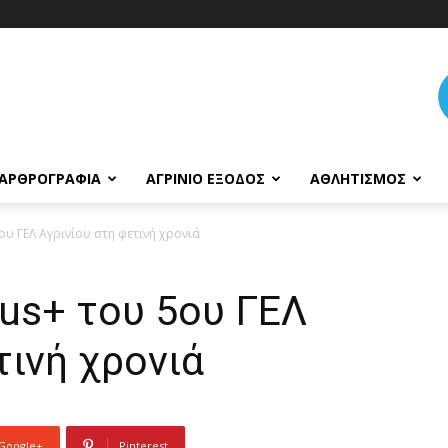
ΑΡΘΡΟΓΡΑΦΊΑ
ΑΓΡΊΝΙΟ ΈΞΟΔΟΣ
ΑΘΛΗΤΙΣΜΌΣ
ου ΓΕΛ Αγρινίου στη φετινή χρονιά
us+ του 5ου ΓΕΛ
τινή χρονιά
Google+
Pinterest