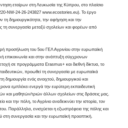
ντηση εταίρων στη Λευκωσία της Κύπρου, στο πλαίσιο
20-NW-24-26-243827 www.ecostories.eu). Το έργο
υν τη δημιουργικότητα, την αφήγηση και την
ς τη συνεργασία μεταξύ σχολείων και φορέων από
ρή προσήλωση του 5ου ΓΕΛ Αγρινίου στην ευρωπαϊκή
μική επικοινωνία και στην ανάπτυξη σύγχρονων
τοχή σε προγράμματα Erasmus+ και διεθνή δίκτυα, το
εκπαιδευτικών, προωθεί τη συνεργασία με ευρωπαϊκά
τη δημιουργία ενός ανοιχτού, δημιουργικού και
ρονα εμπλέκει ενεργά την ευρύτερη εκπαιδευτική
ών και μαθητών/τριών άλλων σχολείων στις δράσεις μας.
και την πόλη, το Αγρίνιο αναδεικνύει την ιστορία, τον
α του. Παράλληλα, ενισχύεται η εξωστρέφεια της πόλης και
ύ στη συνεργασία και την ευρωπαϊκή προοπτική.