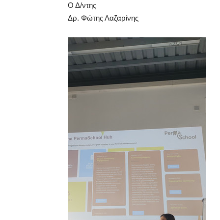
Ο Δ/ντης
Δρ. Φώτης Λαζαρίνης