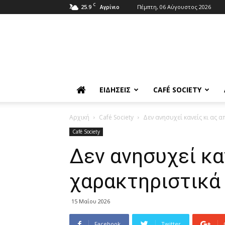
C
25.9
Πέμπτη, 06 Αύγουστος 2026
Αγρίνιο
ΕΙΔΉΣΕΙΣ
CAFÉ SOCIETY
Αρχική
Café Society
Δεν ανησυχεί κανείς κι ας 
Café Society
Δεν ανησυχεί κα
χαρακτηριστικά 
15 Μαΐου 2026
Facebook
Twitter