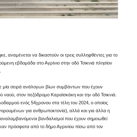
κε, αναμένεται να δικαστούν οι τρεις συλληφθέντες για το
ύμενη εβδομάδα στο Αγρίνιο στην οδό Τσικνιά πλησίον
.
σε μία σειρά ανάλογων βίων συμβάντων που έχουν
ύ ναού, στον πεζόδρομο Καραϊσκάκη και την οδό Τσικνιά.
λοδαρμού ενός 54χρονου στα τέλη του 2024, ο οποίος
γορουμένων για ανθρωποκτονία), αλλά και για άλλα η
παναλαμβανόμενοι βανδαλισμοί που έχουν σημειωθεί
ηκαν πρόσφατα από το δήμο Αγρινίου πίσω από τον