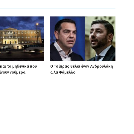
 και τα μηδενικά που
Ο Τσίπρας θέλει έναν Ανδρουλάκη
γίνουν νούμερα
α λα Φάμελλο