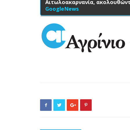
Αιτωλοακαρνανία, ακολουθών
GoogleNews