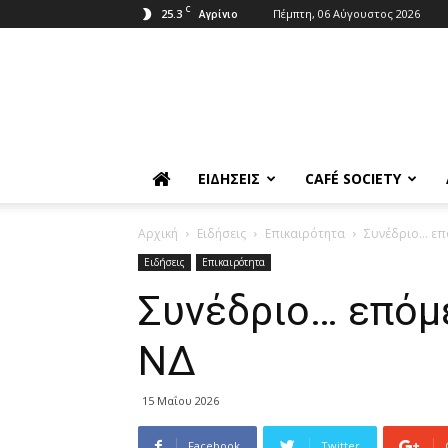
C
25.3
Πέμπτη, 06 Αύγουστος 2026
Αγρίνιο
ΕΙΔΉΣΕΙΣ
CAFÉ SOCIETY
Αρχική
Ειδήσεις
Επικαιρότητα
Συνέδριο… επό
Ειδήσεις
Επικαιρότητα
Συνέδριο… επόμε
ΝΔ
15 Μαΐου 2026
Facebook
Twitter