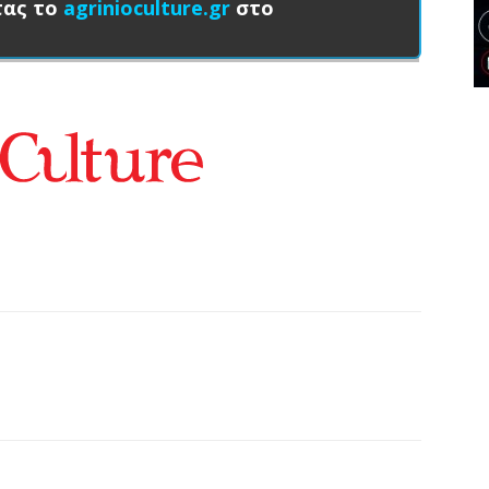
τας το
agrinioculture.gr
στο