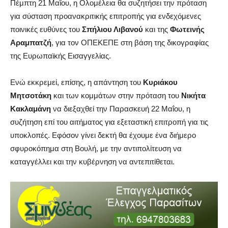
Πέμπτη 21 Μαΐου, η Ολομέλεια θα συζητήσει την πρόταση
για σύσταση προανακριτικής επιτροπής για ενδεχόμενες
ποινικές ευθύνες του
Σπήλιου Λιβανού
και της
Φωτεινής
Αραμπατζή
, για τον ΟΠΕΚΕΠΕ στη βάση της δικογραφίας
της Ευρωπαϊκής Εισαγγελίας.
Ενώ εκκρεμεί, επίσης, η απάντηση του
Κυριάκου
Μητσοτάκη
και των κομμάτων στην πρόταση του
Νικήτα
Κακλαμάνη
να διεξαχθεί την Παρασκευή 22 Μαΐου, η
συζήτηση επί του αιτήματος για εξεταστική επιτροπή για τις
υποκλοπές. Εφόσον γίνει δεκτή θα έχουμε ένα διήμερο
σφυροκόπημα στη Βουλή, με την αντιπολίτευση να
καταγγέλλει και την κυβέρνηση να αντεπιτίθεται.