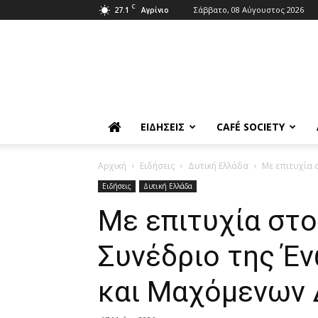
C
27.1
Σάββατο, 08 Αύγουστος 2026
Αγρίνιο
ΕΙΔΉΣΕΙΣ
CAFÉ SOCIETY
Αρχική
Ειδήσεις
Δυτική Ελλάδα
Με επιτυχία 
Ειδήσεις
Δυτική Ελλάδα
Με επιτυχία στο
Συνέδριο της Έ
και Μαχόμενων