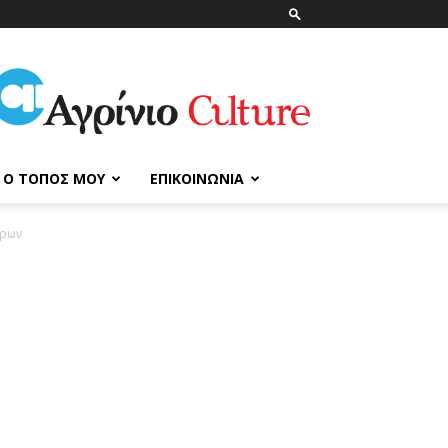
ΑγρίνιοCulture
Ο ΤΌΠΟΣ ΜΟΥ
ΕΠΙΚΟΙΝΩΝΊΑ
όρων