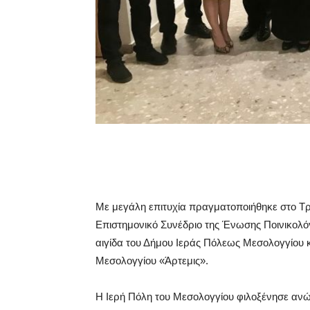
Με μεγάλη επιτυχία πραγματοποιήθηκε στο Τρι
Επιστημονικό Συνέδριο της Ένωσης Ποινικολ
αιγίδα του Δήμου Ιεράς Πόλεως Μεσολογγίου 
Μεσολογγίου «Άρτεμις».
Η Ιερή Πόλη του Μεσολογγίου φιλοξένησε ανώ