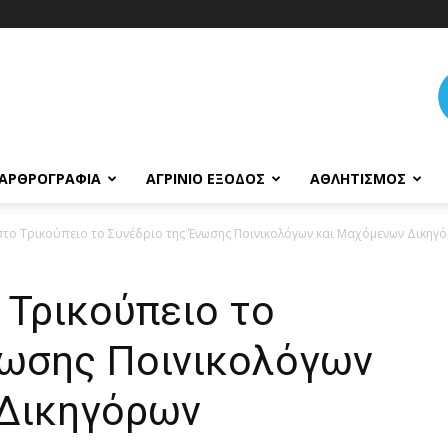
ΑΡΘΡΟΓΡΑΦΊΑ
ΑΓΡΊΝΙΟ ΈΞΟΔΟΣ
ΑΘΛΗΤΙΣΜΌΣ
στο Τρικούπειο το Συνέδριο της Ένωσης Ποινικολόγων και Μαχόμενων Δικηγ
 Τρικούπειο το
νωσης Ποινικολόγων
 Δικηγόρων