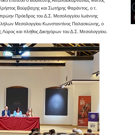
πικό επίπεδο ο Βουλευτής Αιτωλοακαρνανίας Μίλτος
 Χρήστος Βούρβαχης και Σωτήρης Φαράντος, ο τ.
 πρώην Πρόεδρος του Δ.Σ. Μεσολογγίου Ιωάννης
λλήλων Μεσολογγίου Κωνσταντίνος Παλασκώνης, ο
ς Λύρος και πλήθος Δικηγόρων του Δ.Σ. Μεσολογγίου.