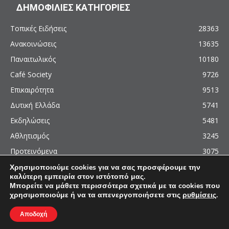
ΔΗΜΟΦΙΛΙΕΣ ΚΑΤΗΓΟΡΙΕΣ
Τοπικές Ειδήσεις
28363
Ανακοινώσεις
13635
Παναιτωλικός
10180
Café Society
9726
Επικαιρότητα
9513
Δυτική Ελλάδα
5741
Εκδηλώσεις
5481
Αθλητισμός
3245
Προτεινόμενα
3075
Χρησιμοποιούμε cookies για να σας προσφέρουμε την
καλύτερη εμπειρία στον ιστότοπό μας.
Μπορείτε να μάθετε περισσότερα σχετικά με τα cookies που
χρησιμοποιούμε ή να τα απενεργοποιήσετε στις
ρυθμίσεις
.
© 2011 - 2026 - AgrinioCulture.gr
This site is protected by reCAPTCHA and the Google
Privacy Policy
and
Terms of
Αποδοχή
Service
apply.