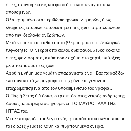
ήττες, απογοητεύσεις και φυσικά οι αναστεναγμοί των
αποθαμένων.
Όλα κρυμμένα στο περιθώριο ηρωικών ημερών, ή ως
ελάχιστες ιστορικές αποσιωπήσεις της ζωής στρατευμένων
από την ιδεολογία ανθρώπων.
Μετά νίφτηκα και καθάρισα το βλέμμα μου από ιδεολογικές
τυφλότητες. Οι νεκροί από άυλοι, αδιάφανοι, λευκά κόκαλα,
σκιές, φαντάσματα, απόκτησαν σχήμα στο χαρτί, υπάρξεις
με αποσπασματικές ζωές.
Αφού η μνήμη μας γεμάτη σπαράγματα είναι. Σας παραδίδω
ένα συνοπτικό χειρόγραφο από χρόνο και γεγονότα
επιχρωματισμένα από τον υποκειμενισμό του γραφιά…
Ο Γίας ή Σέτος ή Λιόσκα, ο τρισυπόστατος νεκρός άνδρας της
Δασιάς, επιστρέφει αφηγούμενος ΤΟ ΜΑΥΡΟ ΓΑΛΑ ΤΗΣ
ΗΤΤΑΣ του.
Μια λεπτομερής απολογία ενός τρισυπόστατου ανθρώπου με
τρεις ζωές γεμάτες λάθη και πυρπολημένα όνειρα,