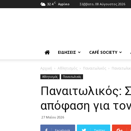
C
32.4
Σάββατο, 08 Αύγουστος 2026
Αγρίνιο
ΕΙΔΉΣΕΙΣ
CAFÉ SOCIETY
Αρχική
Αθλητισμός
Παναιτωλικός
Παναιτωλικ
Αθλητισμός
Παναιτωλικός
Παναιτωλικός: Σ
απόφαση για το
27 Μαΐου 2026
Facebook
Twitter