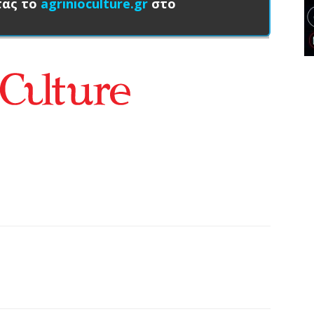
τας το
agrinioculture.gr
στο