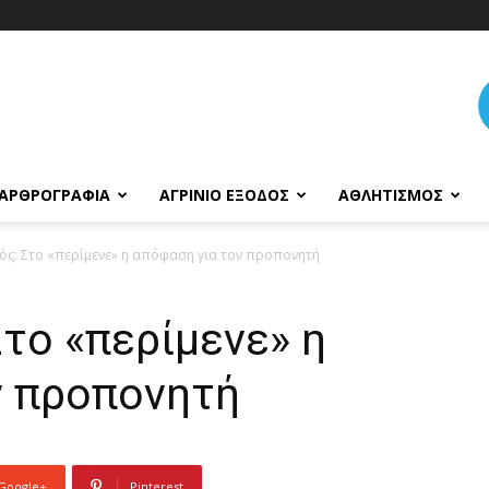
ΑΡΘΡΟΓΡΑΦΊΑ
ΑΓΡΊΝΙΟ ΈΞΟΔΟΣ
ΑΘΛΗΤΙΣΜΌΣ
ός: Στο «περίμενε» η απόφαση για τον προπονητή
το «περίμενε» η
ν προπονητή
Google+
Pinterest