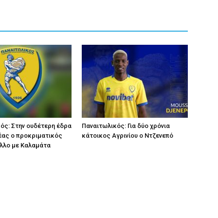
ός: Στην ουδέτερη έδρα
Παναιτωλικός: Για δύο χρόνια
έας ο προκριματικός
κάτοικος Αγρινίου ο Ντζενεπό
ελλο με Καλαμάτα