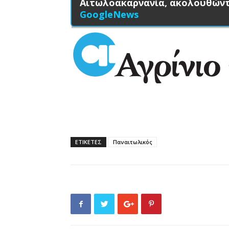
Αιτωλοακαρνανία, ακολουθών
GoogleNews
ΕΤΙΚΕΤΕΣ
Παναιτωλικός