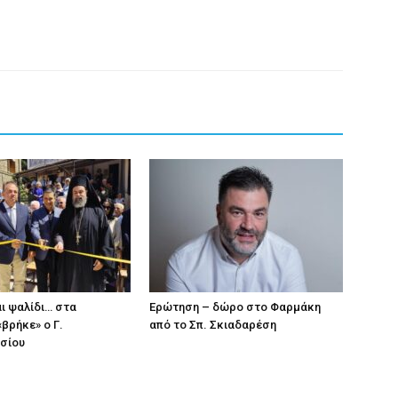
ι ψαλίδι… στα
Eρώτηση – δώρο στο Φαρμάκη
βρήκε» ο Γ.
από το Σπ. Σκιαδαρέση
σίου