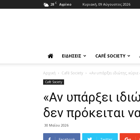
C
28
Κυριακή, 09 Αύγουστος 2026
Αγρίνιο
ΕΙΔΉΣΕΙΣ
CAFÉ SOCIETY
Αρχική
Café Society
«Αν υπάρξει ιδιώτης, κύρι
Café Society
«Αν υπάρξει ιδι
δεν πρόκειται ν
30 Μαΐου 2026
Facebook
Twitter