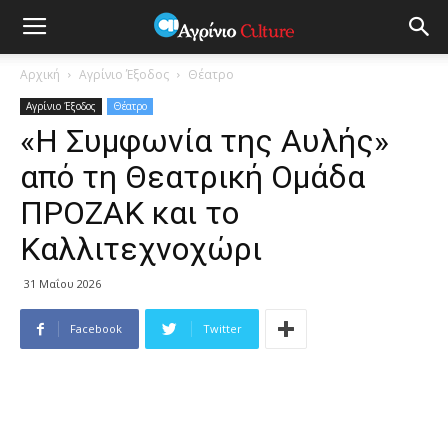
Αρχική
Αγρίνιο Έξοδος
Θέατρο
Αγρίνιο Έξοδος
Θέατρο
«Η Συμφωνία της Αυλής»
από τη Θεατρική Ομάδα
ΠΡΟΖΑΚ και το
Καλλιτεχνοχώρι
31 Μαΐου 2026
Facebook
Twitter