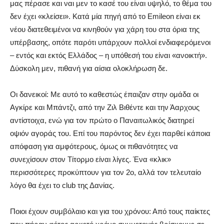
μας πέρασε και ναι μεν το κασέ του είναι υψηλό, το θέμα του
δεν έχει «κλείσει». Κατά μία πηγή από το Emileon είναι εκ
νέου διατεθειμένοι να κινηθούν για χάρη του στα όρια της
υπέρβασης, οπότε παρότι υπάρχουν πολλοί ενδιαφερόμενοι
– εντός και εκτός Ελλάδος – η υπόθεσή του είναι «ανοικτή».
Δύσκολη μεν, πιθανή για αίσια ολοκλήρωση δε.
Οι δανεικοί: Με αυτό το καθεστώς έπαιζαν στην ομάδα οι
Αγκίρε και Μπάντζι, από την Ζιλ Βιθέντε και την Άαρχους
αντίστοιχα, ενώ για τον πρώτο ο Παναιτωλικός διατηρεί
οψιόν αγοράς του. Επί του παρόντος δεν έχει παρθεί κάποια
απόφαση για αμφότερους, όμως οι πιθανότητες να
συνεχίσουν στον Τίτορμο είναι λίγες. Ένα «κλικ»
περισσότερες προκύπτουν για τον 2ο, αλλά τον τελευταίο
λόγο θα έχει το club της Δανίας.
Ποιοι έχουν συμβόλαιο και για του χρόνου: Από τους παίκτες