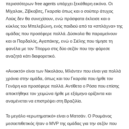
περισσότερων free agents υπάρχει ξεκάθαρη εικόνα. Οι
Μίχαλακ, Ζίβκοβιτς, Γκαρσία όπως και ο σούπερ άτυχος
Λούις δεν θα συνεχίσουν, ενώ πρόσφατα έκλεισε και ο
κύκλος του Μπελεβώνη, ενός παιδιού από τα «σπλάχνα» της
ομάδας που προσέφερε πολλά. Δύσκολα θα παραμείνουν
και οι Παρδαλός, Αγαπάκης, ενώ ο Σιέλης που τίμησε τη
φανέλα με τον Τίτορμο στις δύο σεζόν που την φόρεσε
αναζητά κάτι διαφορετικό.
«Ανοικτό» είναι των Νικολάου, Μλάντεν που είναι για πολλά
χρόνια στην ομάδα, όπως και του Γκαρσία που ήρθε τον
Γενάρη και προσέφερε πολλά. Αντίθετα ο Ρόσα που επίσης
αποκτήθηκε τον χειμώνα ήρθε με εξάμηνο ορίζοντα και
αναμένεται να επιστρέψει στη Βραζιλία.
Το μεγάλο «ερωτηματικό» είναι ο Ματσάν. Ο Ρουμάνος
μεσοεπιθετικός ήταν ο MVP της ομάδας για την σεζόν που