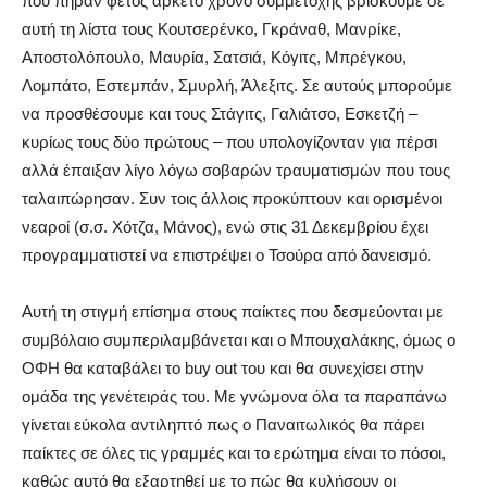
που πήραν φέτος αρκετό χρόνο συμμετοχής βρίσκουμε σε
αυτή τη λίστα τους Κουτσερένκο, Γκράναθ, Μανρίκε,
Αποστολόπουλο, Μαυρία, Σατσιά, Κόγιτς, Μπρέγκου,
Λομπάτο, Εστεμπάν, Σμυρλή, Άλεξιτς. Σε αυτούς μπορούμε
να προσθέσουμε και τους Στάγιτς, Γαλιάτσο, Εσκετζή –
κυρίως τους δύο πρώτους – που υπολογίζονταν για πέρσι
αλλά έπαιξαν λίγο λόγω σοβαρών τραυματισμών που τους
ταλαιπώρησαν. Συν τοις άλλοις προκύπτουν και ορισμένοι
νεαροί (σ.σ. Χότζα, Μάνος), ενώ στις 31 Δεκεμβρίου έχει
προγραμματιστεί να επιστρέψει ο Τσούρα από δανεισμό.
Αυτή τη στιγμή επίσημα στους παίκτες που δεσμεύονται με
συμβόλαιο συμπεριλαμβάνεται και ο Μπουχαλάκης, όμως ο
ΟΦΗ θα καταβάλει το buy out του και θα συνεχίσει στην
ομάδα της γενέτειράς του. Με γνώμονα όλα τα παραπάνω
γίνεται εύκολα αντιληπτό πως ο Παναιτωλικός θα πάρει
παίκτες σε όλες τις γραμμές και το ερώτημα είναι το πόσοι,
καθώς αυτό θα εξαρτηθεί με το πώς θα κυλήσουν οι