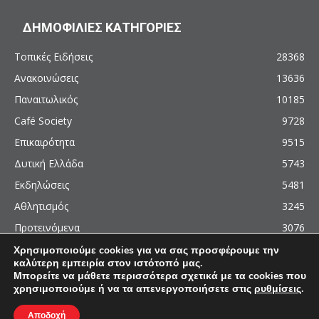
ΔΗΜΟΦΙΛΙΕΣ ΚΑΤΗΓΟΡΙΕΣ
Τοπικές Ειδήσεις
28368
Ανακοινώσεις
13636
Παναιτωλικός
10185
Café Society
9728
Επικαιρότητα
9515
Δυτική Ελλάδα
5743
Εκδηλώσεις
5481
Αθλητισμός
3245
Προτεινόμενα
3076
Χρησιμοποιούμε cookies για να σας προσφέρουμε την
καλύτερη εμπειρία στον ιστότοπό μας.
Μπορείτε να μάθετε περισσότερα σχετικά με τα cookies που
χρησιμοποιούμε ή να τα απενεργοποιήσετε στις
ρυθμίσεις
.
© 2011 - 2026 - AgrinioCulture.gr
This site is protected by reCAPTCHA and the Google
Privacy Policy
and
Terms of
Αποδοχή