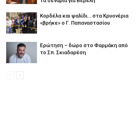
τα σενάρια για Βερελή
Κορδέλα και ψαλίδι… στα Κρυονέρια
«βρήκε» ο Γ. Παπαναστασίου
Eρώτηση – δώρο στο Φαρμάκη από
το Σπ. Σκιαδαρέση