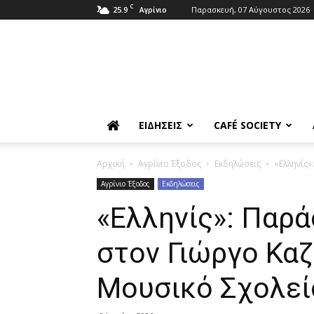
C
25.9
Παρασκευή, 07 Αύγουστος 2026
Αγρίνιο
ΕΙΔΉΣΕΙΣ
CAFÉ SOCIETY
Αρχική
Αγρίνιο Έξοδος
Εκδηλώσεις
«Ελληνίς»
Αγρίνιο Έξοδος
Εκδηλώσεις
«Ελληνίς»: Παρ
στον Γιώργο Καζ
Μουσικό Σχολεί