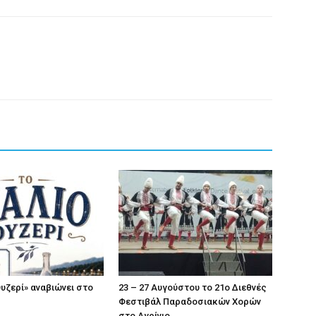
Ουζερί» αναβιώνει στο
23 – 27 Aυγούστου το 21ο Διεθνές
Φεστιβάλ Παραδοσιακών Χορών
στο Αγρίνιο