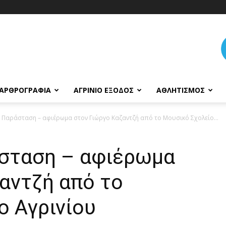
ΑΡΘΡΟΓΡΑΦΊΑ
ΑΓΡΊΝΙΟ ΈΞΟΔΟΣ
ΑΘΛΗΤΙΣΜΌΣ
: Παράσταση – αφιέρωμα στον Γιώργο Καζαντζή από το Μουσικό Σχολείο...
άσταση – αφιέρωμα
αντζή από το
ο Αγρινίου