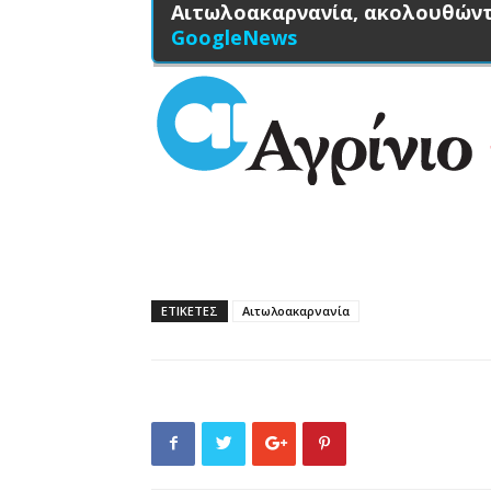
Αιτωλοακαρνανία, ακολουθών
GoogleNews
ΕΤΙΚΕΤΕΣ
Αιτωλοακαρνανία