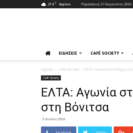
C
27.6
Παρασκευή, 07 Αύγουστος 2026
Αγρίνιο
ΕΙΔΉΣΕΙΣ
CAFÉ SOCIETY
Αρχική
Café Society
ΕΛΤΑ: Αγωνία στο Θέρμο, π
Café Society
ΕΛΤΑ: Αγωνία στ
στη Βόνιτσα
3 Ιουνίου 2026
Facebook
Twitter