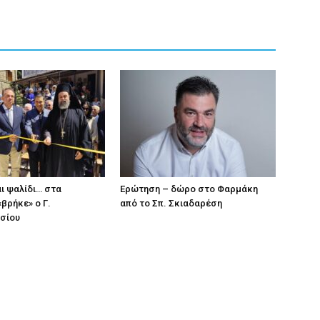
ι ψαλίδι… στα
Eρώτηση – δώρο στο Φαρμάκη
βρήκε» ο Γ.
από το Σπ. Σκιαδαρέση
σίου