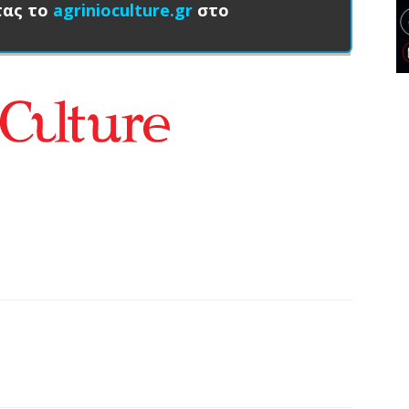
τας το
agrinioculture.gr
στο