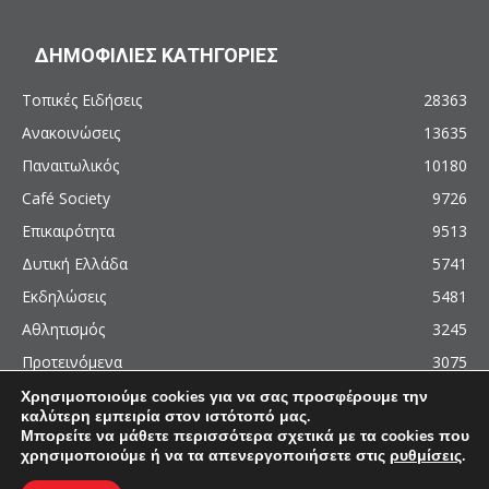
ΔΗΜΟΦΙΛΙΕΣ ΚΑΤΗΓΟΡΙΕΣ
Τοπικές Ειδήσεις
28363
Ανακοινώσεις
13635
Παναιτωλικός
10180
Café Society
9726
Επικαιρότητα
9513
Δυτική Ελλάδα
5741
Εκδηλώσεις
5481
Αθλητισμός
3245
Προτεινόμενα
3075
Χρησιμοποιούμε cookies για να σας προσφέρουμε την
καλύτερη εμπειρία στον ιστότοπό μας.
Μπορείτε να μάθετε περισσότερα σχετικά με τα cookies που
χρησιμοποιούμε ή να τα απενεργοποιήσετε στις
ρυθμίσεις
.
© 2011 - 2026 - AgrinioCulture.gr
This site is protected by reCAPTCHA and the Google
Privacy Policy
and
Terms of