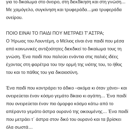
για το δικαίωμα στο όνειρο, στη διεκδίκηση και στη γνώση…
Με χαμόγελο, συγκίνηση και τρυφεράδα…μια τρυφεράδα
ονείρου.
ΠΟΙΟ ΕΙΝΑΙ ΤΟ ΠΑΙΔΙ ΠΟΥ ΜΕΤΡΑΕΙ Τ’ ΑΣΤΡΑ;
Ο Ήρωας του Λουντέμη, ο Μέλιος είναι ένα παιδί που μέσα
από κοινωνικές αντιξοότητες διεκδικεί το δικαίωμα τους τη
γνώση. Ένα παιδί που παλεύει ενάντια στις παλιές ιδέες
έχοντας στη φαρέτρα του την ορμή της νιότης του, το ήθος
του και το πάθος του για δικαιοσύνη.
Ένα παιδί που κοντράρει το άδικο –ακόμα κι όταν χάνει– και
ονειρεύεται έναν κόσμο γεμάτο δίκαιο κι αγάπη… Ένα παιδί
που ονειρεύεται έναν πιο όμορφο κόσμο κάτω από το
απέραντο γεμάτο άστρα ουρανό της οικουμένης… Ένα παιδί
που μετράει τ΄ άστρα στον δικό του ουρανό και τα βρίσκει
όλα σωστά…