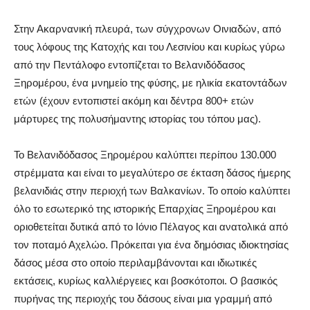
Στην Ακαρνανική πλευρά, των σύγχρονων Οινιαδών, από
τους λόφους της Κατοχής και του Λεσινίου και κυρίως γύρω
από την Πεντάλοφο εντοπίζεται το Βελανιδόδασος
Ξηρομέρου, ένα μνημείο της φύσης, με ηλικία εκατοντάδων
ετών (έχουν εντοπιστεί ακόμη και δέντρα 800+ ετών
μάρτυρες της πολυσήμαντης ιστορίας του τόπου μας).
Το Βελανιδόδασος Ξηρομέρου καλύπτει περίπου 130.000
στρέμματα και είναι το μεγαλύτερο σε έκταση δάσος ήμερης
βελανιδιάς στην περιοχή των Βαλκανίων. Το οποίο καλύπτει
όλο το εσωτερικό της ιστορικής Επαρχίας Ξηρομέρου και
οριοθετείται δυτικά από το Ιόνιο Πέλαγος και ανατολικά από
τον ποταμό Αχελώο. Πρόκειται για ένα δημόσιας ιδιοκτησίας
δάσος μέσα στο οποίο περιλαμβάνονται και ιδιωτικές
εκτάσεις, κυρίως καλλιέργειες και βοσκότοποι. Ο βασικός
πυρήνας της περιοχής του δάσους είναι μια γραμμή από