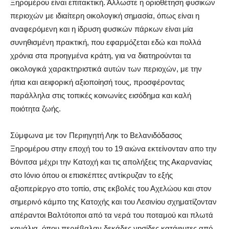
Ξηρομέρου είναι επιτακτική. Άλλωστε η οριοθέτηση φυσικών
περιοχών με ιδιαίτερη οικολογική σημασία, όπως είναι η
αναφερόμενη και η ίδρυση φυσικών πάρκων είναι μία
συνηθισμένη πρακτική, που εφαρμόζεται εδώ και πολλά
χρόνια στα προηγμένα κράτη, για να διατηρούνται τα
οικολογικά χαρακτηριστικά αυτών των περιοχών, με την
ήπια και αειφορική αξιοποίησή τους, προσφέροντας
παράλληλα στις τοπικές κοινωνίες εισόδημα και καλή
ποιότητα ζωής.
Σύμφωνα με τον Περιηγητή Ληκ το Βελανιδόδασος
Ξηρομέρου στην εποχή του το 19 αιώνα εκτείνονταν απο την
Βόνιτσα μέχρι την Κατοχή και τις απολήξεις της Ακαρνανίας
στο Ιόνιο όπου οι επισκέπτες αντίκρυζαν το εξής
αξιοπερίεργο στο τοπίο, στις εκβολές του Αχελώου και στον
σημερινό κάμπο της Κατοχής και του Λεσινίου σχηματίζονταν
απέραντοι Βαλτότοποι από τα νερά του ποταμού και πλωτά
κανάλια, όπου περιέβαλαν δεκάδες νησίδες κατάφυτες από