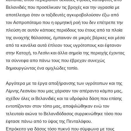
Βελανιδιές που προσέλκυαν τις βροχές και την υγρασία με
αποτέλεσμα όταν οι ταξιδευτές αγκυροβολούσαν έξω από
τον Ασπροπόταμο που η ορμητική ροή του δεν επέτρεπε την
πλεύση σε αυτόν κάποιες περιόδους του έτους από τα πλοία
της ανοιχτής θάλασσας, έμπαιναν σε μικρές βάρκες και μέσα
από τα κανάλια αυτά έπλεαν τους υγρότοπους και έφταναν
στην Κατοχή, το Λεσίνι και άλλα σημεία της περιοχής έχοντας
τα σύννεφα απο πάνω τους που έβρεχαν συνεχώς
δημιουργώντας ένα ομιχλώδες τοπίο.
Αργότερα με τα έργα αποξήρανσης των υγρότοπων και της
Λίμνης Λεσινίου που μας χάρισαν τον απέραντο κάμπο μας,
σχέδον όλες οι Βελανιδιές και τα υδρόφιλα δάση που επίσης
εντοπίζονταν στον τόπο μας, αποψιλώθηκαν ενώ τον
τελευταίο αιώνα το Βελανιδόδασος συρρικνώθηκε τόσο που
έφτασε πάνω από το ύψος της Πενταλόφου.
Επρόκειτο για δάσος τόσο πυκνό που σύμφωνα με τους