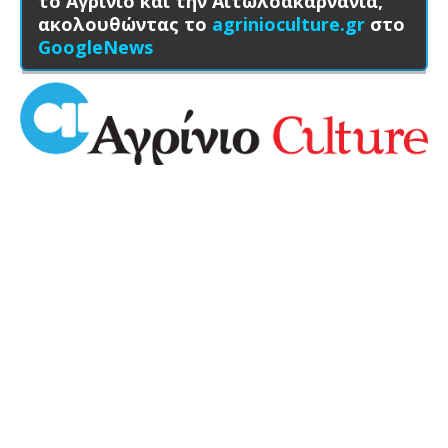
το Αγρίνιο και την Αιτωλοακαρνανία,
ακολουθώντας το
agrinioculture.gr
στο
GoogleNews