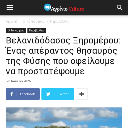
Αρχική
Ο Τόπος μου
Περιβάλλον
Ο Τόπος μου
Περιβάλλον
Βελανιδόδασος Ξηρομέρου:
Ένας απέραντος θησαυρός
της Φύσης που οφείλουμε
να προστατέψουμε
20 Ιουνίου 2026
Facebook
Twitter