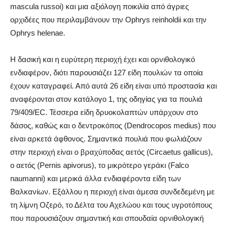
mascula russoi) και μια αξιόλογη ποικιλία από άγριες
ορχιδέες που περιλαμβάνουν την Ophrys reinholdii και την
Ophrys helenae.
Η δασική και η ευρύτερη περιοχή έχει και ορνιθολογικό
ενδιαφέρον, διότι παρουσιάζει 127 είδη πουλιών τα οποία
έχουν καταγραφεί. Από αυτά 26 είδη είναι υπό προστασία και
αναφέρονται στον κατάλογο 1, της οδηγίας για τα πουλιά
79/409/EC. Τέσσερα είδη δρυοκολαπτών υπάρχουν στο
δάσος, καθώς και ο δεντροκόπος (Dendrocopos medius) που
είναι αρκετά άφθονος. Σημαντικά πουλιά που φωλιάζουν
στην περιοχή είναι ο βραχύποδας αετός (Circaetus gallicus),
ο αετός (Pernis apivorus), το μικρότερο γεράκι (Falco
naumanni) και μερικά άλλα ενδιαφέροντα είδη των
Βαλκανίων. Εξάλλου η περιοχή είναι άμεσα συνδεδεμένη με
τη λίμνη Οζερό, το Δέλτα του Αχελώου και τους υγροτόπους
που παρουσιάζουν σημαντική και σπουδαία ορνιθολογική