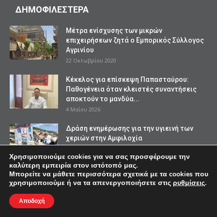
ΔΗΜΟΦΙΛΕΣΤΕΡΑ
Mέτρα ενίσχυσης των μικρών
επιχειρήσεων ζητά ο Εμπορικός Σύλλογος
Αγρινίου
22 Οκτωβρίου 2020
Κέκελος για επίσκεψη Παπασταύρου:
Παθογένεια όταν κλειστές συναντήσεις
αποκτούν το μανδύα...
4 Μαΐου 2026
Δράση ενημέρωσης για την υγιεινή των
χεριών στην Αμφιλοχία
15 Μαΐου 2023
Χρησιμοποιούμε cookies για να σας προσφέρουμε την
καλύτερη εμπειρία στον ιστότοπό μας.
Μπορείτε να μάθετε περισσότερα σχετικά με τα cookies που
χρησιμοποιούμε ή να τα απενεργοποιήσετε στις
ρυθμίσεις
.
ΔΗΜΟΦΙΛΙΕΣ ΚΑΤΗΓΟΡΙΕΣ
Αποδοχή
Τοπικές Ειδήσεις
28365