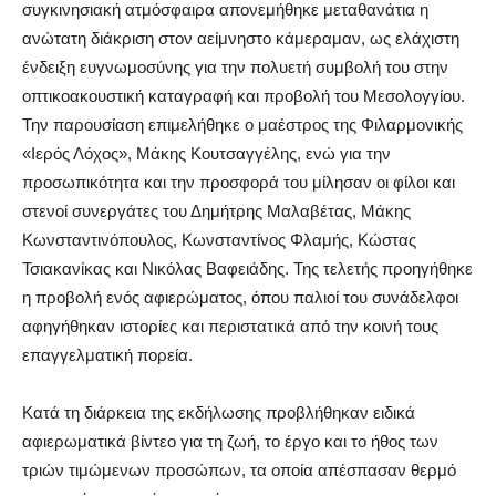
συγκινησιακή ατμόσφαιρα απονεμήθηκε μεταθανάτια η
ανώτατη διάκριση στον αείμνηστο κάμεραμαν, ως ελάχιστη
ένδειξη ευγνωμοσύνης για την πολυετή συμβολή του στην
οπτικοακουστική καταγραφή και προβολή του Μεσολογγίου.
Την παρουσίαση επιμελήθηκε ο μαέστρος της Φιλαρμονικής
«Ιερός Λόχος», Μάκης Κουτσαγγέλης, ενώ για την
προσωπικότητα και την προσφορά του μίλησαν οι φίλοι και
στενοί συνεργάτες του Δημήτρης Μαλαβέτας, Μάκης
Κωνσταντινόπουλος, Κωνσταντίνος Φλαμής, Κώστας
Τσιακανίκας και Νικόλας Βαφειάδης. Της τελετής προηγήθηκε
η προβολή ενός αφιερώματος, όπου παλιοί του συνάδελφοι
αφηγήθηκαν ιστορίες και περιστατικά από την κοινή τους
επαγγελματική πορεία.
Κατά τη διάρκεια της εκδήλωσης προβλήθηκαν ειδικά
αφιερωματικά βίντεο για τη ζωή, το έργο και το ήθος των
τριών τιμώμενων προσώπων, τα οποία απέσπασαν θερμό