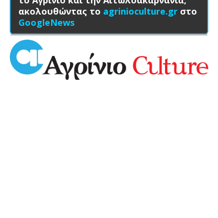
το Αγρίνιο και την Αιτωλοακαρνανία,
ακολουθώντας το
agrinioculture.gr
στο
GoogleNews