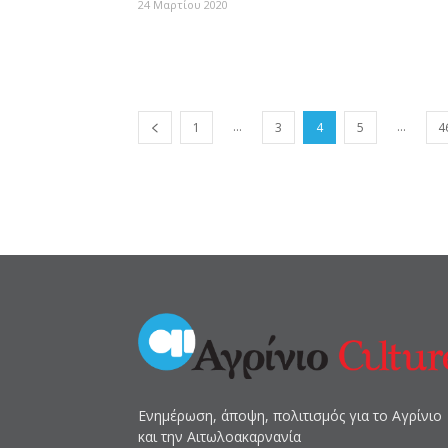
24 Μαρτίου 2020
...
...
1
3
4
5
4
Ενημέρωση, άποψη, πολιτισμός για το Αγρίνιο
και την Αιτωλοακαρνανία