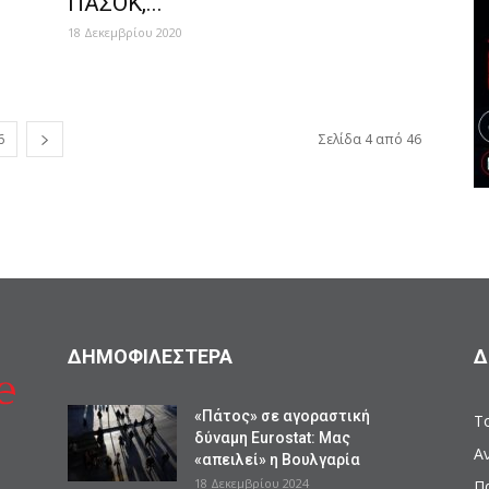
ΠΑΣΟΚ,...
18 Δεκεμβρίου 2020
6
Σελίδα 4 από 46
ΔΗΜΟΦΙΛΕΣΤΕΡΑ
Δ
«Πάτος» σε αγοραστική
Το
δύναμη Eurostat: Μας
Α
«απειλεί» η Βουλγαρία
18 Δεκεμβρίου 2024
Π