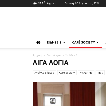
C
26.8
Πέμπτη, 06 Αύγουστος 2026
Αγρίνιο
ΕΙΔΉΣΕΙΣ
CAFÉ SOCIETY
Αρχική
Λίγα Λόγια
Σελίδα 4
ΛΊΓΑ ΛΌΓΙΑ
Aγρίνιο Σήμερα
Café Society
MyAgrinio
Tips