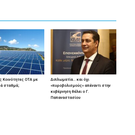
ς Κοινότητες ΟΤΑ με
Διπλωματία… και όχι
κά σταθμά;
«πυροβολισμούς» απέναντι στην
κυβέρνηση θέλει ο Γ.
Παπαναστασίου