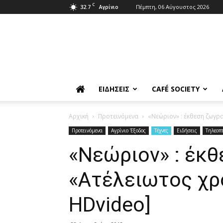
C
32.7
Πέμπτη, 06 Αύγουστος 2026
Αγρίνιο
ΕΙΔΉΣΕΙΣ
CAFÉ SOCIETY
Αρχική
Προτεινόμενα
«Νεώριον» : έκθεση ζωγρ
Προτεινόμενα
Αγρίνιο Έξοδος
Τέχνες
Ειδήσεις
Τηλεοπ
«Νεώριον» : έκ
«Aτέλειωτος χρό
HDvideo]