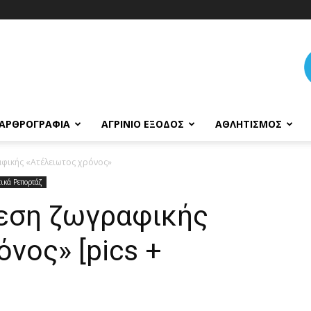
ΑΡΘΡΟΓΡΑΦΊΑ
ΑΓΡΊΝΙΟ ΈΞΟΔΟΣ
ΑΘΛΗΤΙΣΜΌΣ
αφικής «Aτέλειωτος χρόνος»
τικά Ρεπορτάζ
θεση ζωγραφικής
νος» [pics +