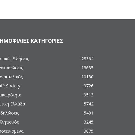
ΗΜΟΦΙΛΙΕΣ ΚΑΤΗΓΟΡΙΕΣ
πικές Ειδήσεις
28364
νακοινώσεις
13635
αναιτωλικός
10180
fé Society
9726
πικαιρότητα
9513
υτική Ελλάδα
5742
κδηλώσεις
5481
θλητισμός
3245
ροτεινόμενα
3075