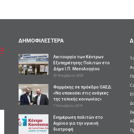
ΔΗΜΟΦΙΛΕΣΤΕΡΑ
Δ
Λειτουργία των Κέντρων
Το
Εξυπηρέτησης Πολιτών στο
Α
Δήμο Ι.Π. Μεσολογγίου
30 Νοεμβρίου 2020
Π
Ca
Φαρμάκης σε πρόεδρο ΟΑΕΔ:
«Να υπακούει στις ανάγκες
Ε
της τοπικής κοινωνίας»
Δ
7 Οκτωβρίου 2019
Ε
Ενημέρωση πολιτών στο
Α
Αγρίνιο για την υγιεινή
διατροφή
Π