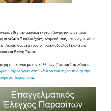
ινίασε χθες την ομαδική έκθεση ζωγραφικής με τίτλο
ν συνολικά 7 καλλιτέχνες ανάμεσά τους και οι αγρινιώτες
ς. Aκόμη συμμετέχουν οι : Χριστόδουλος Γκαλτέμης,
ρου και Ελένη Ταπτά.
επαφή του κοινού με τον καλλιτέχνη” με αυτά τα λόγια
ο
ιον” προλόγισε στην κάμερα του myagrinio.gr την
 ζωγράφο ξεχωριστά
.