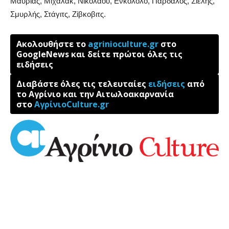
Μαυρίας, Μίχαλακ, Νικολάου, Ενκολόλο, Παρδαλός, Σιέλης,
Σμυρλής, Στάγιτς, Ζίβκοβιτς.
Ακολουθήστε το
agrinioculture.gr
στο
GoogleNews και δείτε πρώτοι όλες τις
ειδήσεις
Διαβάστε όλες τις τελευταίες
ειδήσεις
από
το Αγρίνιο και την Αιτωλοακαρνανία
στο
ΑγρίνιοCulture.gr