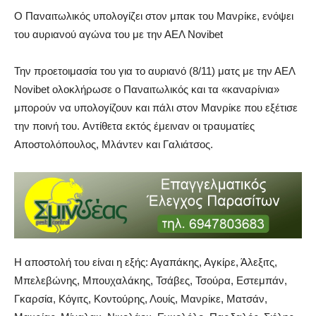
Ο Παναιτωλικός υπολογίζει στον μπακ του Μανρίκε, ενόψει
του αυριανού αγώνα του με την ΑΕΛ Novibet
Την προετοιμασία του για το αυριανό (8/11) ματς με την ΑΕΛ
Novibet ολοκλήρωσε ο Παναιτωλικός και τα «καναρίνια»
μπορούν να υπολογίζουν και πάλι στον Μανρίκε που εξέτισε
την ποινή του. Aντίθετα εκτός έμειναν οι τραυματίες
Αποστολόπουλος, Μλάντεν και Γαλιάτσος.
Η αποστολή του είναι η εξής: Αγαπάκης, Αγκίρε, Άλεξιτς,
Μπελεβώνης, Μπουχαλάκης, Τσάβες, Τσούρα, Εστεμπάν,
Γκαρσία, Κόγιτς, Κοντούρης, Λουίς, Μανρίκε, Ματσάν,