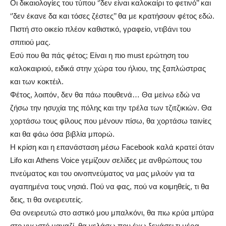
Οι δικαιολογίες του τύπου ‘’δεν είναι καλοκαίρι το φετινό’’ και
‘’δεν έκανε δα και τόσες ζέστες’’ θα με κρατήσουν φέτος εδώ.
Πιστή στο οικείο πλέον καθιστικό, γραφείο, ντιβάνι του
σπιτιού μας.
Εσύ που θα πάς φέτος; Είναι η πιο must ερώτηση του
καλοκαιριού, ειδικά στην χώρα του ήλιου, της ξαπλώστρας
και των κοκτέιλ.
Φέτος, λοιπόν, δεν θα πάω πουθενά… Θα μείνω εδώ να
ζήσω την ησυχία της πόλης και την τρέλα των τζιτζικιών. Θα
χορτάσω τους φίλους που μένουν πίσω, θα χορτάσω ταινίες
και θα φάω όσα βιβλία μπορώ.
Η κρίση και η επανάσταση μέσω Facebook καλά κρατεί όταν
Lifo και Athens Voice γεμίζουν σελίδες με ανθρώπους του
πνεύματος και του οινοπνεύματος να μας μιλούν για τα
αγαπημένα τους νησιά. Πού να φας, πού να κοιμηθείς, τι θα
δεις, τι θα ονειρευτείς.
Θα ονειρευτώ στο αστικό μου μπαλκόνι, θα πιω κρύα μπύρα
στο γνωστό μαγαζί, θα γελάσω που έχω ξεχάσει τι μέρα