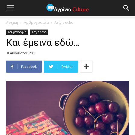
Αρχική
Αρθρογραφία
Arty's echo
Αρθρογραφία
Arty's echo
Και έμεινα εδώ…
8 Αυγούστου 2013
Facebook
Twitter