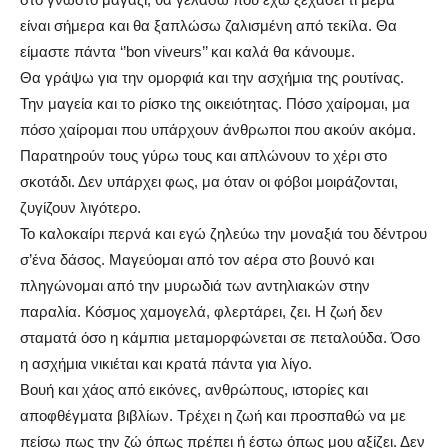
είναι σήμερα και θα ξαπλώσω ζαλισμένη από τεκίλα. Θα
είμαστε πάντα ‘’bon viveurs’’ και καλά θα κάνουμε.
Θα γράψω για την ομορφιά και την ασχήμια της ρουτίνας.
Την μαγεία και το ρίσκο της οικειότητας. Πόσο χαίρομαι, μα
πόσο χαίρομαι που υπάρχουν άνθρωποι που ακούν ακόμα.
Παρατηρούν τους γύρω τους και απλώνουν το χέρι στο
σκοτάδι. Δεν υπάρχει φως, μα όταν οι φόβοι μοιράζονται,
ζυγίζουν λιγότερο.
Το καλοκαίρι περνά και εγώ ζηλεύω την μοναξιά του δέντρου
σ’ένα δάσος. Μαγεύομαι από τον αέρα στο βουνό και
πληγώνομαι από την μυρωδιά των αντηλιακών στην
παραλία. Κόσμος χαμογελά, φλερτάρει, ζει. Η ζωή δεν
σταματά όσο η κάμπια μεταμορφώνεται σε πεταλούδα. Όσο
η ασχήμια νικιέται και κρατά πάντα για λίγο.
Βουή και χάος από εικόνες, ανθρώπους, ιστορίες και
αποφθέγματα βιβλίων. Τρέχει η ζωή και προσπαθώ να με
πείσω πως την ζώ όπως πρέπει ή έστω όπως μου αξίζει. Δεν