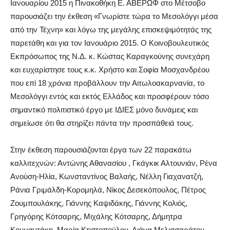
Ιανουαρίου 2015 η Πινακοθήκη Ε. ΑΒΕΡΩΦ στο Μέτσοβο
παρουσιάζει την έκθεση «Γνωρίστε τώρα το Μεσολόγγι μέσα
από την Τέχνη» και λόγω της μεγάλης επισκεψιμότητάς της
παρετάθη και για τον Ιανουάριο 2015. Ο Κοινοβουλευτικός
Εκπρόσωπος της Ν.Δ. κ. Κώστας Καραγκούνης συνεχάρη
και ευχαρίστησε τους κ.κ. Χρήστο και Σοφία Μοσχανδρέου
που επί 18 χρόνια προβάλλουν την Αιτωλοακαρνανία, το
Μεσολόγγι εντός και εκτός Ελλάδος και προσφέρουν τόσο
σημαντικό πολιτιστικό έργο με ΙΔΙΕΣ μόνο δυνάμεις και
σημείωσε ότι θα στηρίζει πάντα την προσπάθειά τους.
Στην έκθεση παρουσιάζονται έργα των 22 παρακάτω
καλλιτεχνών: Αντώνης Αθανασίου , Γκάγκικ Αλτουνιάν, Ρένα
Ανούση-Ηλία, Κωνσταντίνος Βαλαής, Νέλλη Γιαχανατζή,
Ράνια Γριμάλδη-Κορομηλά, Νίκος Δεσεκόπουλος, Πέτρος
Ζουμπουλάκης, Γιάννης Καψιδάκης, Γιάννης Κολιός,
Γρηγόρης Κότσαρης, Μιχάλης Κότσαρης, Δήμητρα
Κουμαντάκη, Μαρία Κτιστοπούλου, Λιάνα Μελισσαράτου,