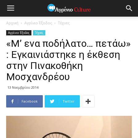
Αρχική
Αγρίνιο Έξοδος
Τέχνες
Αγρίνιο Έξοδος
Τέχνες
«M’ ενα ποδήλατο… πετάω»
: Εγκαινιάστηκε η έκθεση
στην Πινακοθήκη
Μοσχανδρέου
13 Νοεμβρίου 2014
Facebook
Twitter