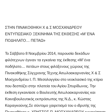
ΣΤΗΝ ΠΙΝΑΚΟΘΗΚΗ Χ & Σ ΜΟΣΧΑΝΔΡΕΟΥ
ΕΝΤΥΠΩΣΙΑΚΟ ΞΕΚΙΝΗΜΑ ΤΗΣ ΕΚΘΕΣΗΣ «Μ’ ΕΝΑ
ΠΟΔΗΛΑΤΟ… ΠΕΤΑΩ»
Το Σάββατο 8 Νοεμβρίου 2014, παρουσία δεκάδων
φιλότεχνων έγιναν τα εγκαίνια της έκθεσης «Μ’ ένα
ποδήλατο… πετάω» στους φιλόξενους χώρους της
Πινακοθήκης Σύγχρονης Τέχνης Αιτωλοακαρνανίας Χ & Σ
Μοσχανδρέου Ι. Π. Μεσολογγίου στο νεοκλασικό της κτίριο
που δεσπόζει στην πλατεία του Αγίου Σπυρίδωνος. Την
έκθεση εγκαινίασε ο Βουλευτής Αιτωλοακαρνανίας και
Κοινοβουλευτικός εκπρόσωπος της Ν.Δ., κ. Κώστας
Καραγκούνης.Σε σύντομο χαιρετισμό του ο ιδρυτής της
Πινακοθήκης κ. ΧΡΗΣΤΟΣ Π. ΜΟΣΧΑΝΔΡΕΟΥ ευχαρίστησε