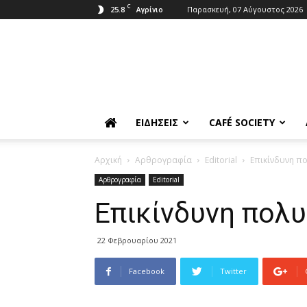
C
25.8
Παρασκευή, 07 Αύγουστος 2026
Αγρίνιο
ΕΙΔΉΣΕΙΣ
CAFÉ SOCIETY
Αρχική
Αρθρογραφία
Editorial
Eπικίνδυνη πο
Αρθρογραφία
Editorial
Eπικίνδυνη πολυ
22 Φεβρουαρίου 2021
Facebook
Twitter