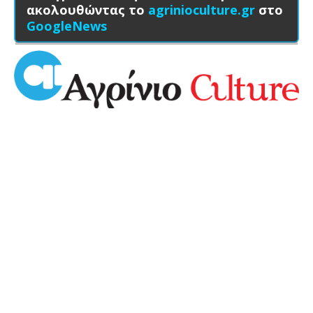
ακολουθώντας το
agrinioculture.gr
στο
GoogleNews