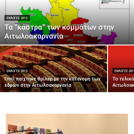
ΕΚΛΟΓΈΣ 2015
Τα “κάστρα” των κομμάτων στην
Αιτωλοακαρνανία
ΕΚΛΟΓΈΣ 2015
ΕΚΛΟΓΈΣ 20
Γιατί παίχτηκε θρίλερ με την κατανομή των
Το τελικ
εδρών στην Αιτωλοακαρνανία
Αιτωλοακ