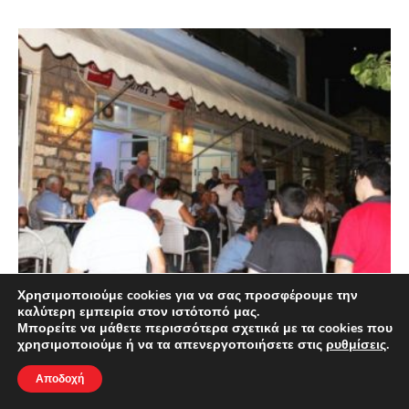
Χρησιμοποιούμε cookies για να σας προσφέρουμε την
καλύτερη εμπειρία στον ιστότοπό μας.
Ενημέρωση στους αγρότες στη Λεπενού
Μπορείτε να μάθετε περισσότερα σχετικά με τα cookies που
από το ΣΥΡΙΖΑ
χρησιμοποιούμε ή να τα απενεργοποιήσετε στις
ρυθμίσεις
.
12 Σεπτεμβρίου 2015
Αποδοχή