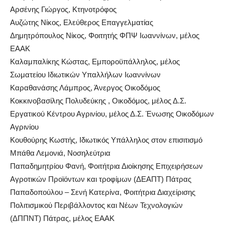
Αρσένης Γιώργος, Κτηνοτρόφος
Αυζώτης Νίκος, Ελεύθερος Επαγγελματίας
Δημητρόπουλος Νίκος, Φοιτητής ΦΠΨ Ιωαννίνων, μέλος
ΕΑΑΚ
Καλαμπαλίκης Κώστας, Εμποροϋπάλληλος, μέλος
Σωματείου Ιδιωτικών Υπαλλήλων Ιωαννίνων
Καραθανάσης Λάμπρος, Άνεργος Οικοδόμος
Κοκκινοβασίλης Πολυδεύκης , Οικοδόμος, μέλος Δ.Σ.
Εργατικού Κέντρου Αγρινίου, μέλος Δ.Σ. Ένωσης Οικοδόμων
Αγρινίου
Κουθούρης Κωστής, Ιδιωτικός Υπάλληλος στον επισιτισμό
Μπάθα Λεμονιά, Νοσηλεύτρια
Παπαδημητρίου Φανή, Φοιτήτρια Διοίκησης Επιχειρήσεων
Αγροτικών Προϊόντων και τροφίμων (ΔΕΑΠΤ) Πάτρας
Παπαδοπούλου – Σενή Κατερίνα, Φοιτήτρια Διαχείρισης
Πολιτισμικού Περιβάλλοντος και Νέων Τεχνολογιών
(ΔΠΠΝΤ) Πάτρας, μέλος ΕΑΑΚ