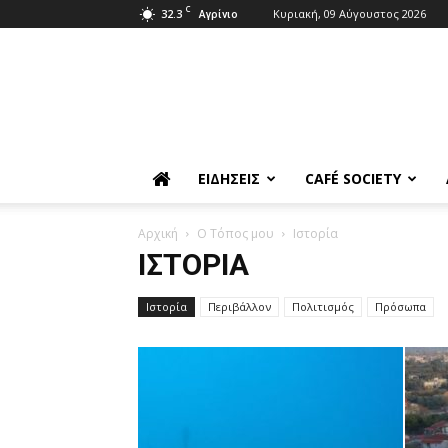
C
32.3
Κυριακή, 09 Αύγουστος 2026
Αγρίνιο
ΕΙΔΉΣΕΙΣ
CAFÉ SOCIETY
Αρχική
Ο Τόπος μου
Ιστορία
ΙΣΤΟΡΊΑ
Ιστορία
Περιβάλλον
Πολιτισμός
Πρόσωπα