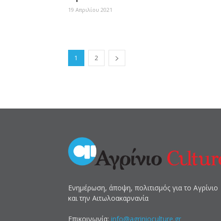
19 Απριλίου 2021
1
2
Ενημέρωση, άποψη, πολιτισμός για το Αγρίνιο
και την Αιτωλοακαρνανία
Επικοινωνία:
info@agrinioculture.gr