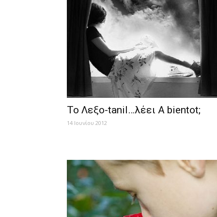
Το Λεξο-tanil…λέει A bientot;
14 Ιουνίου 2012