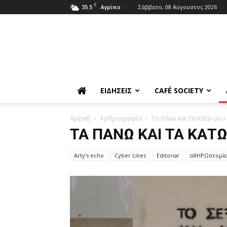
C
35.5
Σάββατο, 08 Αύγουστος 2026
Αγρίνιο
ΕΙΔΉΣΕΙΣ
CAFÉ SOCIETY
Αρχική
Αρθρογραφία
Τα Πάνω και τα Κάτω μου
ΤΑ ΠΆΝΩ ΚΑΙ ΤΑ ΚΆΤ
Arty's echo
Cyber Lilies
Editorial
αθΗΡΩστομίε